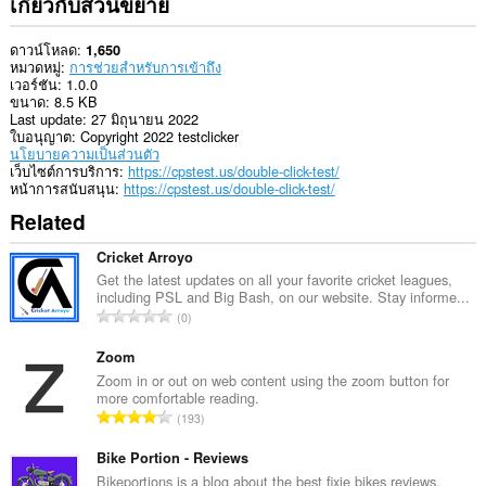
เกี่ยวกับส่วนขยาย
ดาวน์โหลด
1,650
หมวดหมู่
การช่วยสำหรับการเข้าถึง
เวอร์ชัน
1.0.0
ขนาด
8.5 KB
Last update
27 มิถุนายน 2022
ใบอนุญาต
Copyright 2022 testclicker
นโยบายความเป็นส่วนตัว
เว็บไซต์การบริการ
https://cpstest.us/double-click-test/
หน้าการสนับสนุน
https://cpstest.us/double-click-test/
Related
Cricket Arroyo
Get the latest updates on all your favorite cricket leagues,
including PSL and Big Bash, on our website. Stay informe...
จำ
0
น
ว
Zoom
น
Zoom in or out on web content using the zoom button for
more comfortable reading.
ค
จำ
193
ะ
น
แ
ว
Bike Portion - Reviews
น
น
Bikeportions is a blog about the best fixie bikes reviews.