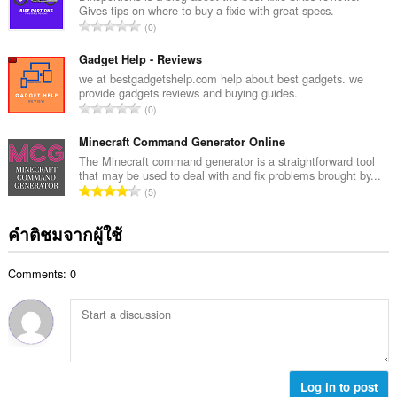
น
Gives tips on where to buy a fixie with great specs.
ค
ร
จำ
0
ะ
ว
น
แ
ม
ว
Gadget Help - Reviews
น
ทั้
น
we at bestgadgetshelp.com help about best gadgets. we
น
ง
provide gadgets reviews and buying guides.
ค
ร
จำ
ห
0
ะ
ว
น
ม
แ
ม
ว
Minecraft Command Generator Online
ด
น
ทั้
น
:
The Minecraft command generator is a straightforward tool
น
ง
that may be used to deal with and fix problems brought by...
ค
ร
จำ
ห
5
ะ
ว
น
ม
แ
ม
ว
ด
คำติชมจากผู้ใช้
น
ทั้
น
:
น
ง
ค
ร
ห
Comments: 0
ะ
ว
ม
แ
ม
ด
น
ทั้
:
น
ง
ร
ห
ว
ม
ม
Log in to post
ด