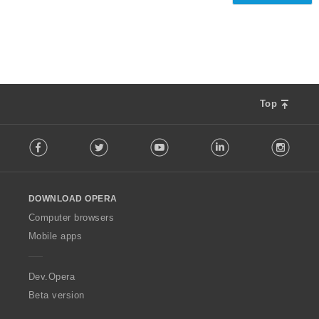
ทั้
:
ง
ห
ม
ด
:
Top
F
Facebook
Twitter
Youtube
LinkedIn
Instag
o
l
l
o
DOWNLOAD OPERA
w
O
Computer browsers
p
Mobile apps
e
r
a
Dev.Opera
Beta version