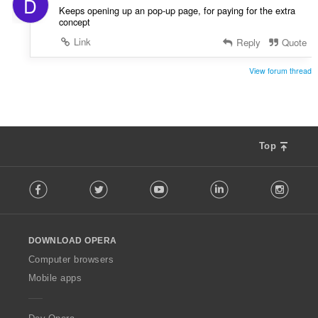
D
Keeps opening up an pop-up page, for paying for the extra
concept
Link
Reply
Quote
View forum thread
Top
F
Facebook
Twitter
Youtube
LinkedIn
Instag
o
l
l
o
DOWNLOAD OPERA
w
O
Computer browsers
p
Mobile apps
e
r
a