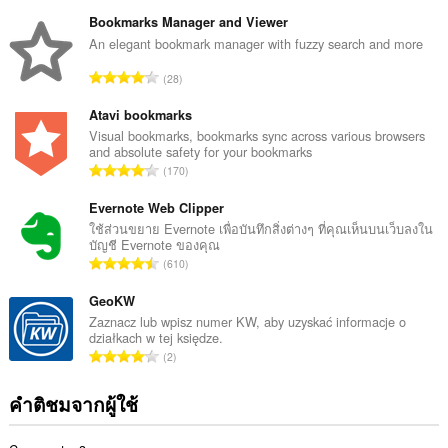
น
ว
Bookmarks Manager and Viewer
น
An elegant bookmark manager with fuzzy search and more
ค
จำ
28
ะ
น
แ
ว
Atavi bookmarks
น
น
Visual bookmarks, bookmarks sync across various browsers
น
and absolute safety for your bookmarks
ค
ร
จำ
170
ะ
ว
น
แ
ม
ว
Evernote Web Clipper
น
ทั้
น
ใช้ส่วนขยาย Evernote เพื่อบันทึกสิ่งต่างๆ ที่คุณเห็นบนเว็บลงใน
น
ง
บัญชี Evernote ของคุณ
ค
ร
จำ
ห
610
ะ
ว
น
ม
แ
ม
ว
GeoKW
ด
น
ทั้
น
:
Zaznacz lub wpisz numer KW, aby uzyskać informacje o
น
ง
działkach w tej księdze.
ค
ร
จำ
ห
2
ะ
ว
น
ม
แ
ม
ว
ด
คำติชมจากผู้ใช้
น
ทั้
น
:
น
ง
ค
ร