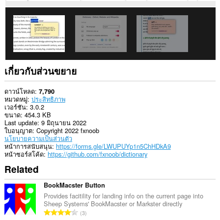
web
pages
to
communicate
with
this
extension.
เกี่ยวกับส่วนขยาย
ดาวน์โหลด
7,790
หมวดหมู่
ประสิทธิภาพ
เวอร์ชัน
3.0.2
ขนาด
454.3 KB
Last update
9 มิถุนายน 2022
ใบอนุญาต
Copyright 2022 fxnoob
นโยบายความเป็นส่วนตัว
หน้าการสนับสนุน
https://forms.gle/LWUPUYp1n5ChHDkA9
หน้าซอร์สโค้ด
https://github.com/fxnoob/dictionary
Related
BookMacster Button
Provides facitility for landing info on the current page into
Sheep Systems' BookMacster or Markster directly
จำ
3