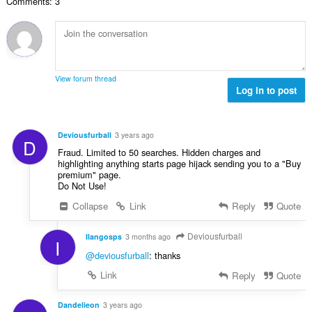
ห
Comments: 3
ะ
ว
ม
แ
ม
ด
น
ทั้
:
น
ง
ร
ห
ว
ม
View forum thread
ม
Log in to post
ด
ทั้
:
ง
ห
Deviousfurball
3 years ago
D
ม
Fraud. Limited to 50 searches. Hidden charges and
ด
highlighting anything starts page hijack sending you to a "Buy
:
premium" page.
Do Not Use!
Collapse
Link
Reply
Quote
Deviousfurball
Ilangosps
3 months ago
I
@deviousfurball
: thanks
Link
Reply
Quote
Dandelieon
3 years ago