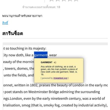
จำนวนคะแนนรวมทั้งหมด:
18
พจนานุกรมสำหรับหลายภาษา
สิทธิ์
สกรีนช็อต
ส่วน
ขยาย
นี้
สามารถ
เข้า
ถึง
ข้อมูล
ของ
คุณ
ใน
เว็บไซต์
ทั้งหมด
This
permission
allows
other
installed
extensions
and