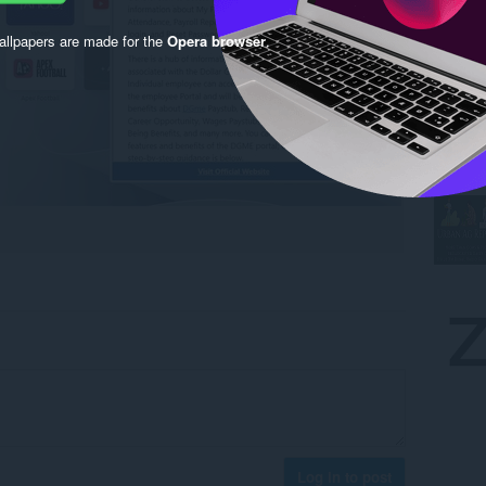
llpapers are made for the
Opera browser
.
Log in to post