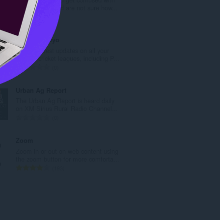
ค
mixed letters and are not sure how...
ะ
จำ
0
แ
น
น
ว
Cricket Arroyo
น
น
Get the latest updates on all your
ร
ค
favorite cricket leagues, including P...
ว
ะ
จำ
0
ม
แ
น
ทั้
น
ว
Urban Ag Report
ง
น
น
The Urban Ag Report is heard daily
ห
ร
ค
on XM Sirius Rural Radio Channel...
ม
ว
ะ
จำ
0
ด
ม
แ
น
:
ทั้
น
ว
Zoom
ง
น
น
Zoom in or out on web content using
ห
ร
ค
the zoom button for more comforta...
ม
ว
ะ
จำ
193
ด
ม
แ
น
:
ทั้
น
ว
ง
น
น
ห
ร
ค
ม
ว
ะ