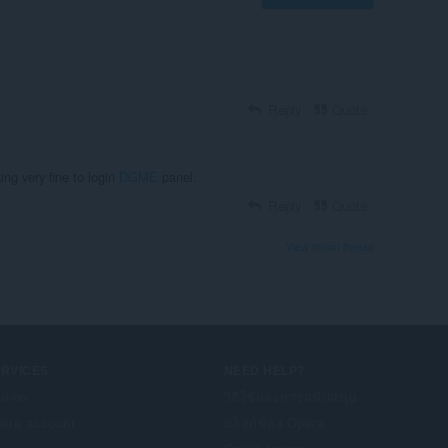
Reply
Quote
king very fine to login
DGME
panel.
Reply
Quote
View forum thread
ERVICES
NEED HELP?
d-on
วิธีใช้และการสนับสนุน
era account
บล็อกของ Opera