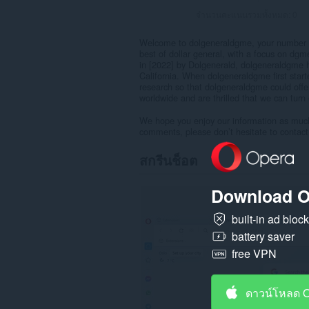
จำนวนคะแนนรวมทั้งหมด:
0
Welcome to dolgeneraldgme, your number one
best of dollar general, with a focus on dg
in [2022] by Dolgenerald, dolgeneraldgme h
California. When dolgeneraldgme first star
research so that dolgeneraldgme could offe
worldwide and are thrilled that we can turn 
We hope you enjoy our information as much 
comments, please don’t hesitate to contact
สกรีนช็อต
Download O
built-in ad bloc
battery saver
free VPN
ดาวน์โหลด 