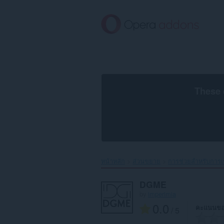
ข้าม
ไป
ที่
เนื้อหา
หลัก
These 
หน้าหลัก
ส่วนขยาย
การช่วยสำหรับการเข
DGME
by
imperimia
0.0
คะแนนขอ
/ 5