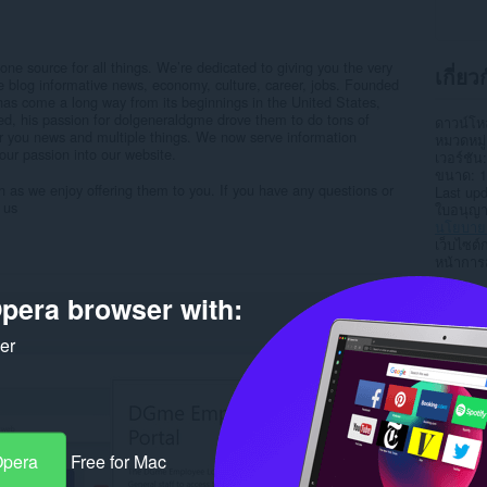
 source for all things. We’re dedicated to giving you the very
เกี่ย
me blog informative news, economy, culture, career, jobs. Founded
as come a long way from its beginnings in the United States,
ted, his passion for dolgeneraldgme drove them to do tons of
ดาวน์โ
r you news and multiple things. We now serve information
หมวดหมู่
our passion into our website.
เวอร์ชัน
ขนาด
1
as we enjoy offering them to you. If you have any questions or
Last up
 us
ใบอนุญ
นโยบายค
เว็บไซต์
หน้าการ
pera browser with:
Rela
ker
Opera
Free for Mac