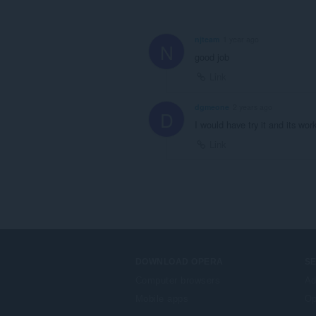
njteam
1 year ago
N
good job
Link
dgmeone
2 years ago
D
I would have try it and its wor
Link
DOWNLOAD OPERA
S
Computer browsers
Ad
Mobile apps
Op