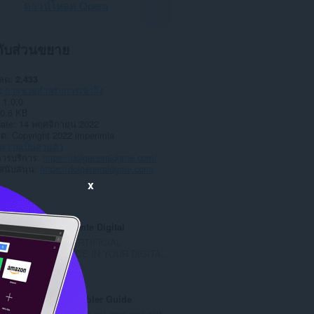
ดาวน์โหลด Opera
วกับส่วนขยาย
หลด
2,433
การช่วยสำหรับการเข้าถึง
1.0.0
0.6 KB
date
14 พฤศจิกายน 2022
าต
Copyright 2022 imperimia
วามเป็นส่วนตัว
การบริการ
https://dolgeneraldgme.com/
สนับสนุน
https://dolgeneraldgme.com/
x
ted
Marketing Mente Digital
WE APPLY ARTIFICIAL
INTELLIGENCE IN YOUR DIGITA...
จำ
2
น
ว
Word Unscrambler Guide
น
Occasionally, you get confused with