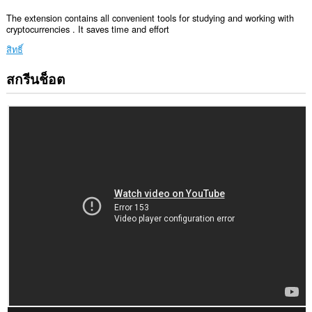
The extension contains all convenient tools for studying and working with
cryptocurrencies . It saves time and effort
สิทธิ์
สกรีนช็อต
ส่วน
ขยาย
นี้
สามารถ
เข้า
ถึง
ข้อมูล
ของ
คุณ
ใน
เว็บไซต์
ทั้งหมด
ส่วน
ขยาย
นี้
สามารถ
เข้า
ถึง
แท็บ
และ