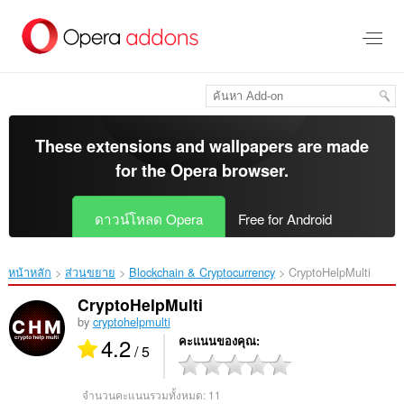
ข้าม
ไป
ที่
เนื้อหา
หลัก
These extensions and wallpapers are made
for the
Opera browser
.
ดาวน์โหลด Opera
Free for Android
หน้าหลัก
ส่วนขยาย
Blockchain & Cryptocurrency
CryptoHelpMulti‎
CryptoHelpMulti
by
cryptohelpmulti
4.2
คะแนนของคุณ
/ 5
จำนวนคะแนนรวมทั้งหมด:
11