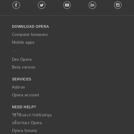
Facebook
Twitter
Youtube
LinkedIn
Instag
o
l
l
o
DOWNLOAD OPERA
w
O
Computer browsers
p
Mobile apps
e
r
a
Dev.Opera
Beta version
SERVICES
Add-on
Opera account
NEED HELP?
วิธีใช้และการสนับสนุน
บล็อกของ Opera
Opera forums