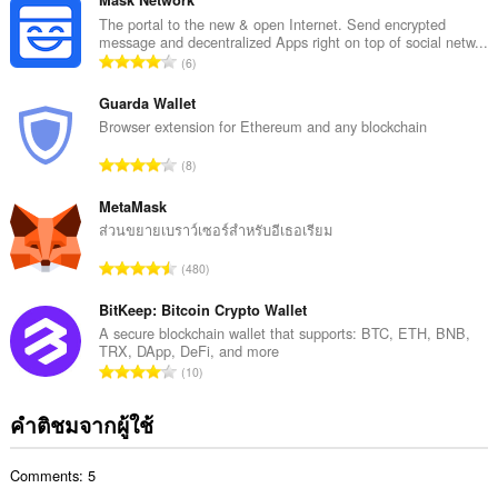
ว
น
The portal to the new & open Internet. Send encrypted
message and decentralized Apps right on top of social netw...
ค
จำ
6
ะ
น
แ
ว
Guarda Wallet
น
น
Browser extension for Ethereum and any blockchain
น
ค
ร
จำ
8
ะ
ว
น
แ
ม
ว
MetaMask
น
ทั้
น
ส่วนขยายเบราว์เซอร์สำหรับอีเธอเรียม
น
ง
ค
ร
จำ
ห
480
ะ
ว
น
ม
แ
ม
ว
BitKeep: Bitcoin Crypto Wallet
ด
น
ทั้
น
:
A secure blockchain wallet that supports: BTC, ETH, BNB,
น
ง
TRX, DApp, DeFi, and more
ค
ร
จำ
ห
10
ะ
ว
น
ม
แ
ม
ว
ด
คำติชมจากผู้ใช้
น
ทั้
น
:
น
ง
ค
ร
ห
Comments: 5
ะ
ว
ม