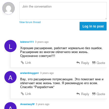
แ
ม
ด
น
ทั้
:
น
ง
ร
ห
ว
ม
View forum thread
ม
Log in to post
ด
ทั้
:
ง
ห
loktevv111
3 years ago
L
ม
Хорошие расширение, работает нормально без ошибок.
ด
Расширение во многом облегчило мою жизнь.
:
Однозначно советую!!!!
Link
Reply
Quote
arslanbloggerr
3 years ago
A
Вау, это расширение потрясающее. Это помогает мне и
облегчает мою жизнь тоже. Я рекомендую его всем.
Спасибо "Разработчик"
Link
Reply
Quote
AnastasyW
3 years ago
A