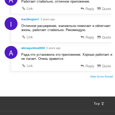
Работает стабильно, отличное приложение.
Link
Reply
Quote
IvanSergeev1
3 years ago
I
Отличное расширение, значиельно помогает и облегчает
жизнь, работает стабильно. Рекомендую.
Link
Reply
Quote
alenagurkina2002
3 years ago
A
Рада,что установила это приложение. Хорошо работает и
не лагает. Очень нравится.
Link
Reply
Quote
View forum thread
Top
F