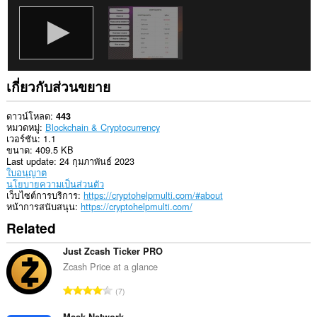
กิจกรรม
การ
ท่อง
เว็บ
ของ
คุณ
เกี่ยวกับส่วนขยาย
ดาวน์โหลด
443
หมวดหมู่
Blockchain & Cryptocurrency
เวอร์ชัน
1.1
ขนาด
409.5 KB
Last update
24 กุมภาพันธ์ 2023
ใบอนุญาต
นโยบายความเป็นส่วนตัว
เว็บไซต์การบริการ
https://cryptohelpmulti.com/#about
หน้าการสนับสนุน
https://cryptohelpmulti.com/
Related
Just Zcash Ticker PRO
Zcash Price at a glance
จำ
7
น
Mask Network