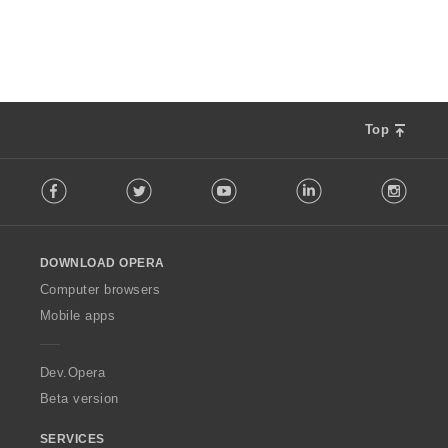
ง
ห
ม
ด
:
Top
F
Facebook
Twitter
Youtube
LinkedIn
Instag
o
l
l
o
DOWNLOAD OPERA
w
O
Computer browsers
p
Mobile apps
e
r
a
Dev.Opera
Beta version
SERVICES