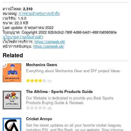
ดาวน์โหลด
2,310
หมวดหมู่
การช่วยสำหรับการเข้าถึง
เวอร์ชัน
1.0.0
ขนาด
22.3 KB
Last update
6 พฤษภาคม 2022
ใบอนุญาต
Copyright 2022 62b3c0c2-789f-4d86-b4d1-4881b858090e
นโยบายความเป็นส่วนตัว
เว็บไซต์การบริการ
https://cargeek.pk/
หน้าการสนับสนุน
https://cargeek.pk/
Related
Mechanics Gears
Everything about Mechanics Gear and DIY project Ideas.
จำ
1
น
ว
The Athlima - Sports Products Guide
น
Our Website is dedicated to provide you Best Sports
Products Buying Guide & Reviews.
ค
จำ
0
ะ
น
แ
ว
Cricket Arroyo
น
น
Get the latest updates on all your favorite cricket leagues,
น
including PSL and Big Bash, on our website. Stay informe...
ค