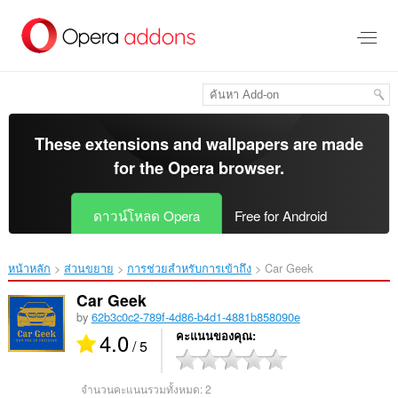
ข้าม
ไป
ที่
เนื้อหา
หลัก
These extensions and wallpapers are made
for the
Opera browser
.
ดาวน์โหลด Opera
Free for Android
หน้าหลัก
ส่วนขยาย
การช่วยสำหรับการเข้าถึง
Car Geek‎
Car Geek
by
62b3c0c2-789f-4d86-b4d1-4881b858090e
4.0
คะแนนของคุณ
/ 5
จำนวนคะแนนรวมทั้งหมด:
2