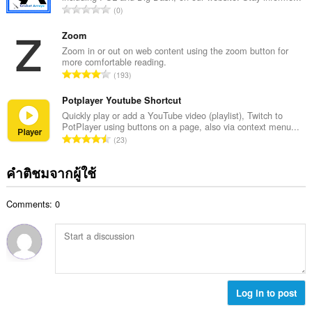
ร
จำ
0
ะ
ว
น
แ
ม
ว
Zoom
น
ทั้
น
Zoom in or out on web content using the zoom button for
น
ง
more comfortable reading.
ค
ร
จำ
ห
193
ะ
ว
น
ม
แ
ม
ว
Potplayer Youtube Shortcut
ด
น
ทั้
น
:
Quickly play or add a YouTube video (playlist), Twitch to
น
ง
PotPlayer using buttons on a page, also via context menu...
ค
ร
จำ
ห
23
ะ
ว
น
ม
แ
ม
ว
ด
คำติชมจากผู้ใช้
น
ทั้
น
:
น
ง
ค
ร
ห
Comments: 0
ะ
ว
ม
แ
ม
ด
น
ทั้
:
น
ง
ร
ห
ว
ม
ม
Log in to post
ด
ทั้
: