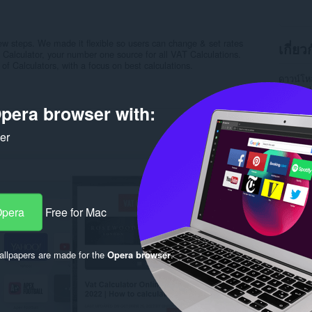
few steps. We made it flexible so users can change & set rates
เกี่ย
 Calculator, your number one source for all VAT Calculations.
of Calculators, with a focus on best calculations.
ดาวน์โ
หมวดหมู่
เวอร์ชัน
pera browser with:
ขนาด
2
Last up
ใบอนุญ
ker
นโยบายค
เว็บไซต์
หน้าการ
Rela
Opera
Free for Mac
llpapers are made for the
Opera browser
.