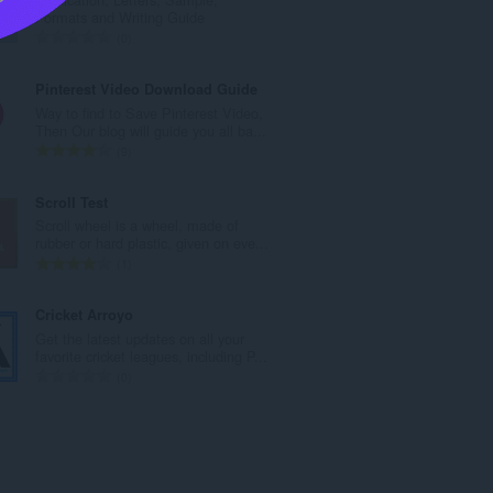
ค
Formats and Writing Guide
ะ
จำ
0
แ
น
น
ว
Pinterest Video Download Guide
น
น
Way to find to Save Pinterest Video,
ร
ค
Then Our blog will guide you all ba...
ว
ะ
จำ
9
ม
แ
น
ทั้
น
ว
Scroll Test
ง
น
น
Scroll wheel is a wheel, made of
ห
ร
ค
rubber or hard plastic, given on eve...
ม
ว
ะ
จำ
1
ด
ม
แ
น
:
ทั้
น
ว
Cricket Arroyo
ง
น
น
Get the latest updates on all your
ห
ร
ค
favorite cricket leagues, including P...
ม
ว
ะ
จำ
0
ด
ม
แ
น
:
ทั้
น
ว
ง
น
น
ห
ร
ค
ม
ว
ะ