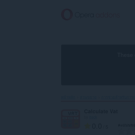
ข้าม
ไป
ที่
เนื้อหา
หลัก
These 
หน้าหลัก
ส่วนขยาย
การช่วยสำหรับการเข
Calculate Vat
by
iteck
0.0
คะแนนขอ
/ 5