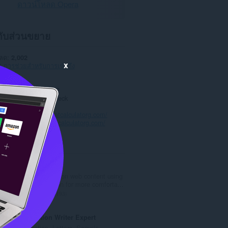
ดาวน์โหลด Opera
วกับส่วนขยาย
หลด
2,002
x
การช่วยสำหรับการเข้าถึง
1.0.1
5.8 KB
date
27 ตุลาคม 2022
าต
Copyright 2022 iteck
วามเป็นส่วนตัว
การบริการ
https://vatcalculatorg.com/
สนับสนุน
https://vatcalculatorg.com/
ted
Zoom
Zoom in or out on web content using
the zoom button for more comforta...
จำ
193
น
ว
Application Writer Expert
น
Application, Letters, Sample,