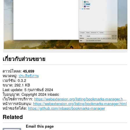
can
create
rich
notifications
and
display
them
to
you
in
the
system
เกี่ยวกับส่วนขยาย
tray.
ส่วน
ดาวน์โหลด
45,659
ขยาย
หมวดหมู่
ประสิทธิภาพ
นี้
เวอร์ชัน
0.3.2
จะ
ขนาด
292.1 KB
เพิ่ม
Last update
5 กุมภาพันธ์ 2024
กรอบ
ใบอนุญาต
Copyright 2024 inbasic
ไป
เว็บไซต์การบริการ
https://webextension.org/listing/bookmarks-manager.html
ที่
หน้าการสนับสนุน
https://webextension.org/listing/bookmarks-manager.html
แถบ
หน้าซอร์สโค้ด
https://github.com/inbasic/bookmarks-manager
ข้าง
Related
Email this page