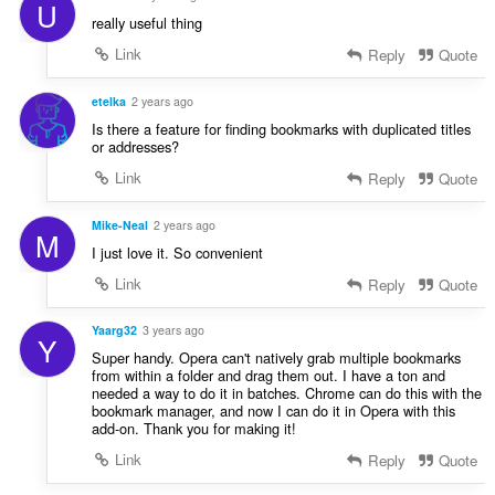
U
really useful thing
Link
Reply
Quote
etelka
2 years ago
Is there a feature for finding bookmarks with duplicated titles
or addresses?
Link
Reply
Quote
Mike-Neal
2 years ago
M
I just love it. So convenient
Link
Reply
Quote
Yaarg32
3 years ago
Y
Super handy. Opera can't natively grab multiple bookmarks
from within a folder and drag them out. I have a ton and
needed a way to do it in batches. Chrome can do this with the
bookmark manager, and now I can do it in Opera with this
add-on. Thank you for making it!
Link
Reply
Quote