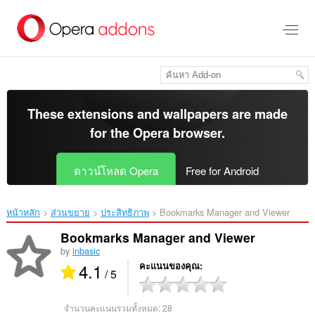
ข้าม
ไป
ที่
เนื้อหา
หลัก
These extensions and wallpapers are made
for the
Opera browser
.
ดาวน์โหลด Opera
Free for Android
หน้าหลัก
ส่วนขยาย
ประสิทธิภาพ
Bookmarks Manager and Viewer‎
Bookmarks Manager and Viewer
by
inbasic
4.1
คะแนนของคุณ
/ 5
จำนวนคะแนนรวมทั้งหมด:
28