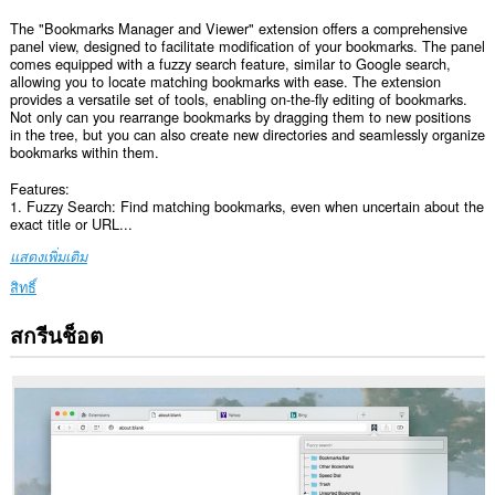
The "Bookmarks Manager and Viewer" extension offers a comprehensive
panel view, designed to facilitate modification of your bookmarks. The panel
comes equipped with a fuzzy search feature, similar to Google search,
allowing you to locate matching bookmarks with ease. The extension
provides a versatile set of tools, enabling on-the-fly editing of bookmarks.
Not only can you rearrange bookmarks by dragging them to new positions
in the tree, but you can also create new directories and seamlessly organize
bookmarks within them.
Features:
1. Fuzzy Search: Find matching bookmarks, even when uncertain about the
exact title or URL...
แสดงเพิ่มเติม
สิทธิ์
สกรีนช็อต
This
Extension
can
read
and
modify
bookmarks.
This
extension