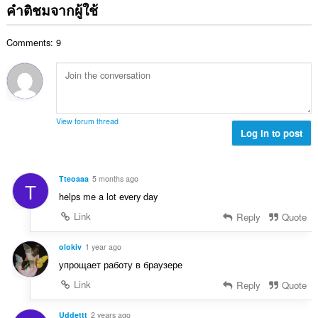
ว
ด
คำติชมจากผู้ใช้
น
ทั้
น
:
น
ง
ค
ร
ห
Comments: 9
ะ
ว
ม
แ
ม
ด
น
ทั้
:
น
ง
ร
ห
ว
ม
View forum thread
ม
Log in to post
ด
ทั้
:
ง
ห
Tteoaaa
5 months ago
T
ม
helps me a lot every day
ด
:
Link
Reply
Quote
olokiv
1 year ago
упрощает работу в браузере
Link
Reply
Quote
Uddettt
2 years ago