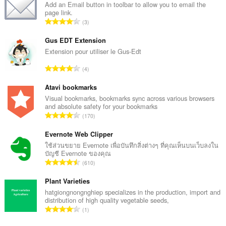
Add an Email button in toolbar to allow you to email the
page link.
จำ
3
น
ว
Gus EDT Extension
น
Extension pour utiliser le Gus-Edt
ค
จำ
4
ะ
น
แ
ว
Atavi bookmarks
น
น
Visual bookmarks, bookmarks sync across various browsers
น
and absolute safety for your bookmarks
ค
ร
จำ
170
ะ
ว
น
แ
ม
ว
Evernote Web Clipper
น
ทั้
น
ใช้ส่วนขยาย Evernote เพื่อบันทึกสิ่งต่างๆ ที่คุณเห็นบนเว็บลงใน
น
ง
บัญชี Evernote ของคุณ
ค
ร
จำ
ห
610
ะ
ว
น
ม
แ
ม
ว
Plant Varieties
ด
น
ทั้
น
:
hatgiongnongnghiep specializes in the production, import and
น
ง
distribution of high quality vegetable seeds,
ค
ร
จำ
ห
1
ะ
ว
น
ม
แ
ม