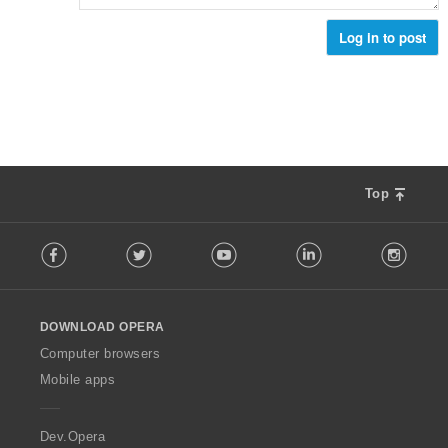
ห
ว
ม
ม
Log in to post
ด
ทั้
:
ง
ห
ม
ด
:
Top
F
Facebook
Twitter
Youtube
LinkedIn
Instag
o
l
l
o
DOWNLOAD OPERA
w
O
Computer browsers
p
Mobile apps
e
r
a
Dev.Opera