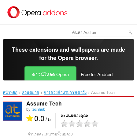
ข้าม
ไป
ที่
เนื้อหา
หลัก
These extensions and wallpapers are made
for the
Opera browser
.
ดาวน์โหลด Opera
Free for Android
หน้าหลัก
ส่วนขยาย
การช่วยสำหรับการเข้าถึง
Assume Tech‎
Assume Tech
by
techhub
0.0
คะแนนของคุณ
/ 5
จำนวนคะแนนรวมทั้งหมด:
0