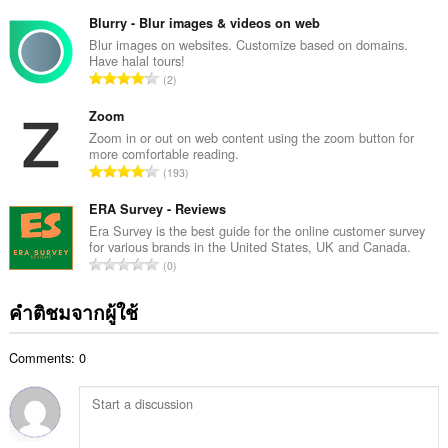
น
แ
ว
Blurry - Blur images & videos on web
น
น
Blur images on websites. Customize based on domains.
น
Have halal tours!
ค
ร
จำ
2
ะ
ว
น
แ
ม
ว
Zoom
น
ทั้
น
Zoom in or out on web content using the zoom button for
น
ง
more comfortable reading.
ค
ร
จำ
ห
193
ะ
ว
น
ม
แ
ม
ว
ERA Survey - Reviews
ด
น
ทั้
น
:
Era Survey is the best guide for the online customer survey
น
ง
for various brands in the United States, UK and Canada.
ค
ร
จำ
ห
0
ะ
ว
น
ม
แ
ม
ว
ด
คำติชมจากผู้ใช้
น
ทั้
น
:
น
ง
ค
ร
ห
Comments: 0
ะ
ว
ม
แ
ม
ด
น
ทั้
:
น
ง
ร