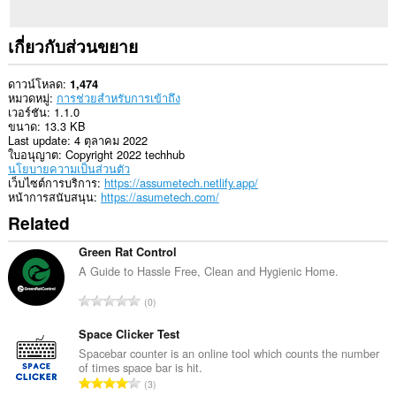
เกี่ยวกับส่วนขยาย
ดาวน์โหลด
1,474
หมวดหมู่
การช่วยสำหรับการเข้าถึง
เวอร์ชัน
1.1.0
ขนาด
13.3 KB
Last update
4 ตุลาคม 2022
ใบอนุญาต
Copyright 2022 techhub
นโยบายความเป็นส่วนตัว
เว็บไซต์การบริการ
https://assumetech.netlify.app/
หน้าการสนับสนุน
https://asumetech.com/
Related
Green Rat Control
A Guide to Hassle Free, Clean and Hygienic Home.
จำ
0
น
ว
Space Clicker Test
น
Spacebar counter is an online tool which counts the number
of times space bar is hit.
ค
จำ
3
ะ