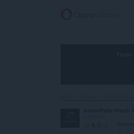
ข้าม
ไป
ที่
เนื้อหา
หลัก
These 
หน้าหลัก
ส่วนขยาย
การช่วยสำหรับการเข
AnimePahe Watch 
by
Motpeach
4.0
คะแนนขอ
/ 5