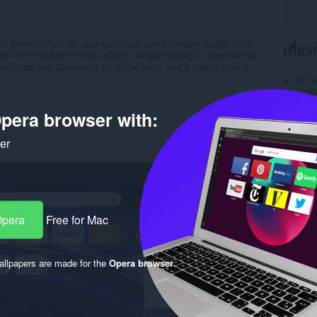
AnimePahe.Link" add-on to your opera browser toolbar. It is
เกี่ย
ime from the AnimePahe website without having to leave the site.
asy to use and convenient for anime lover. Use it now to have a
ดาวน์โ
หมวดหมู่
เวอร์ชัน
ขนาด
1
pera browser with:
Last up
ใบอนุญ
ker
เว็บไซต์
หน้าการ
Rela
Opera
Free for Mac
llpapers are made for the
Opera browser
.