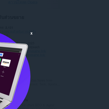
ดาวน์โหลด Opera
วกับส่วนขยาย
หลด
2,121
การช่วยสำหรับการเข้าถึง
x
1.0.0
3.0 KB
date
13 พฤศจิกายน 2023
าต
Copyright 2023 Motpeach
การบริการ
https://animepahe.link/
สนับสนุน
https://animepahe.link/
ted
Assume Tech
AsumeTech provides News from
World, Entertainment, Tech, Sports...
จำ
0
น
ว
Top SEO Kits
น
Top SEO Kit offers SEO & digital
ค
Marketing tools you ever need to ru...