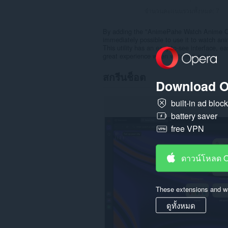
จำนวนคะแนนรวมทั้งหมด:
7
By adding the "AnimePahe Watch Anime On 
immediately possible to use it to watch an
This utility has an easy-to-see interface, e
great experience when watching anime.
สกรีนช็อต
Download O
built-in ad bloc
battery saver
free VPN
ดาวน์โหลด 
These extensions and wa
ดูทั้งหมด