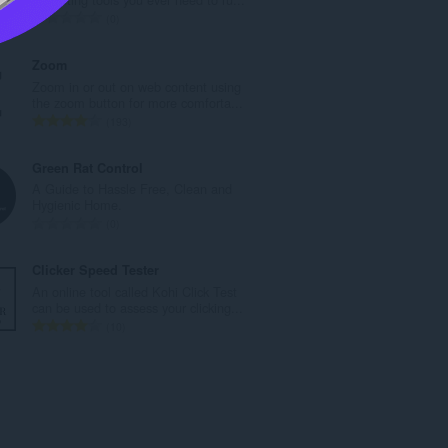
ะ
จำ
0
แ
น
น
ว
Zoom
น
น
Zoom in or out on web content using
ร
ค
the zoom button for more comforta...
ว
ะ
จำ
193
ม
แ
น
ทั้
น
ว
Green Rat Control
ง
น
น
A Guide to Hassle Free, Clean and
ห
ร
ค
Hygienic Home.
ม
ว
ะ
จำ
0
ด
ม
แ
น
:
ทั้
น
ว
Clicker Speed Tester
ง
น
น
An online tool called Kohi Click Test
ห
ร
ค
can be used to assess your clicking...
ม
ว
ะ
จำ
10
ด
ม
แ
น
:
ทั้
น
ว
ง
น
น
ห
ร
ค
ม
ว
ะ
ด
ม
แ