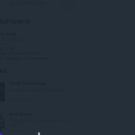
ดาวน์โหลด Opera
วกับส่วนขยาย
หลด
9,984
ประสิทธิภาพ
1.2
21.0 KB
date
12 กุมภาพันธ์ 2016
าต
Copyright 2016 nekoremi
ted
Purity Text Changer
Customize per-script Text changer.
จำ
1
น
ว
Print Button
น
Easily print any page with just one
ค
click!
ะ
จำ
3
x