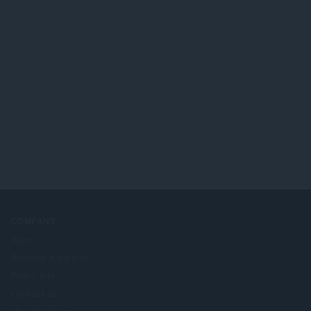
COMPANY
Jobs
Become a partner
Press info
Contact us