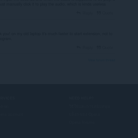
 manually click it to play the audio, which is kinda useless
Reply
Quote
 you! on my old laptop it's much faster to start extension, not to
rogram.
Reply
Quote
View forum thread
ERVICES
NEED HELP?
d-on
วิธีใช้และการสนับสนุน
era account
บล็อกของ Opera
Opera forums