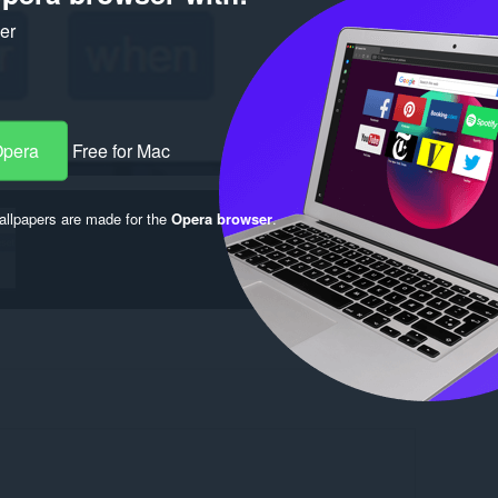
ker
Opera
Free for Mac
llpapers are made for the
Opera browser
.