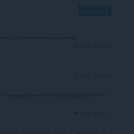
Log in to post
ебы в подготовке к контрольным и тестам
Reply
Quote
Reply
Quote
, в некоторых случаях может не сразу сработать, но это я
Reply
Quote
ant input the seconds and when the audio is supposed to be play, a