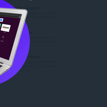
แ
น
น
ว
Image Size Converter
น
น
Image Size Converter is a powerful
ร
ค
yet user-friendly Opera extension th...
ว
ะ
จำ
1
ม
แ
น
ทั้
น
ว
Atavi bookmarks
ง
น
น
Visual bookmarks, bookmarks sync
ห
ร
ค
across various browsers and absolu...
ม
ว
ะ
จำ
170
ด
ม
แ
น
:
ทั้
น
ว
Evernote Web Clipper
ง
น
น
ใช้ส่วนขยาย Evernote เพื่อบันทึกสิ่ง
ห
ร
ค
ต่างๆ ที่คุณเห็นบนเว็บลงในบัญชี Eve...
ม
ว
ะ
จำ
610
ด
ม
แ
น
:
ทั้
น
ว
ง
น
น
ห
ร
ค
ม
ว
ะ
ด
ม
แ
:
ทั้
น