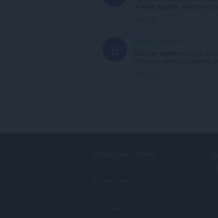
window appears, where you must
Link
bighog
4 years ago
B
that's an awesome thing, thank
run some whole my favorite p
Link
DOWNLOAD OPERA
S
Computer browsers
Ad
Mobile apps
Op
Dev.Opera