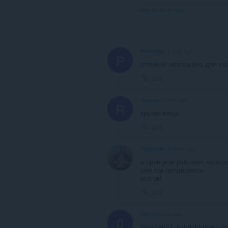
View forum thread
Pennnan
1 year ago
P
отлично! использую для уч
Link
risazoz
1 year ago
R
крутая вещь
Link
Thanorin
2 years ago
в принципе работает хорошо
уже так придираюсь
всё ок!
Link
0lio
3 years ago
0
Very useful, but right now i c