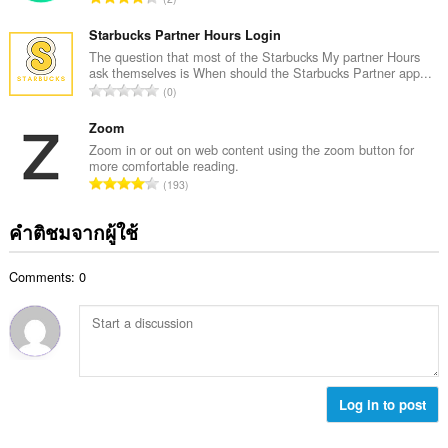
ะ
ว
น
แ
ม
ว
Starbucks Partner Hours Login
น
ทั้
น
The question that most of the Starbucks My partner Hours
น
ง
ask themselves is When should the Starbucks Partner app...
ค
ร
จำ
ห
0
ะ
ว
น
ม
แ
ม
ว
Zoom
ด
น
ทั้
น
:
Zoom in or out on web content using the zoom button for
น
ง
more comfortable reading.
ค
ร
จำ
ห
193
ะ
ว
น
ม
แ
ม
ว
ด
คำติชมจากผู้ใช้
น
ทั้
น
:
น
ง
ค
ร
ห
Comments: 0
ะ
ว
ม
แ
ม
ด
น
ทั้
:
น
ง
ร
ห
ว
ม
ม
Log in to post
ด
ทั้
:
ง