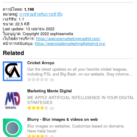
ดาวน์โหลด
1,198
หมวดหมู่
การช่วยสำหรับการเข้าถึง
เวอร์ชัน
1.1
ขนาด
22.5 KB
Last update
13 เมษายน 2022
ใบอนุญาต
Copyright 2022 sophiaamelia
เว็บไซต์การบริการ
https://agenciamarketingmadrid.com/
หน้าการสนับสนุน
https://agenciademarketingdigitalmd.mx/
Related
Cricket Arroyo
Get the latest updates on all your favorite cricket leagues,
including PSL and Big Bash, on our website. Stay informe...
จำ
0
น
ว
Marketing Mente Digital
น
WE APPLY ARTIFICIAL INTELLIGENCE IN YOUR DIGITAL
STRATEGIES
ค
จำ
2
ะ
น
แ
ว
Blurry - Blur images & videos on web
น
น
Blur images on websites. Customize based on domains.
น
Have halal tours!
ค
ร
จำ
2