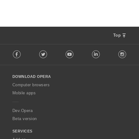
ห
ม
ด
:
Top
F
Facebook
Twitter
Youtube
LinkedIn
Instag
o
l
l
o
DOWNLOAD OPERA
w
O
Computer browsers
p
Mobile apps
e
r
a
Dev.Opera
Beta version
SERVICES