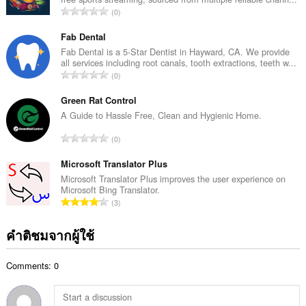
ค
จำ
0
ะ
น
แ
ว
Fab Dental
น
น
Fab Dental is a 5-Star Dentist in Hayward, CA. We provide
น
all services including root canals, tooth extractions, teeth w...
ค
ร
จำ
0
ะ
ว
น
แ
ม
ว
Green Rat Control
น
ทั้
น
A Guide to Hassle Free, Clean and Hygienic Home.
น
ง
ค
ร
จำ
ห
0
ะ
ว
น
ม
แ
ม
ว
Microsoft Translator Plus
ด
น
ทั้
น
:
Microsoft Translator Plus improves the user experience on
น
ง
Microsoft Bing Translator.
ค
ร
จำ
ห
3
ะ
ว
น
ม
แ
ม
ว
ด
คำติชมจากผู้ใช้
น
ทั้
น
:
น
ง
ค
ร
ห
Comments: 0
ะ
ว
ม
แ
ม
ด
น
ทั้