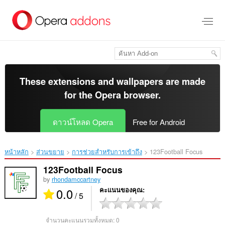
ข้าม
ไป
ที่
เนื้อหา
หลัก
These extensions and wallpapers are made
for the
Opera browser
.
ดาวน์โหลด Opera
Free for Android
หน้าหลัก
ส่วนขยาย
การช่วยสำหรับการเข้าถึง
123Football Focus‎
123Football Focus
by
rhondamccartney
0.0
คะแนนของคุณ
/ 5
จำนวนคะแนนรวมทั้งหมด:
0