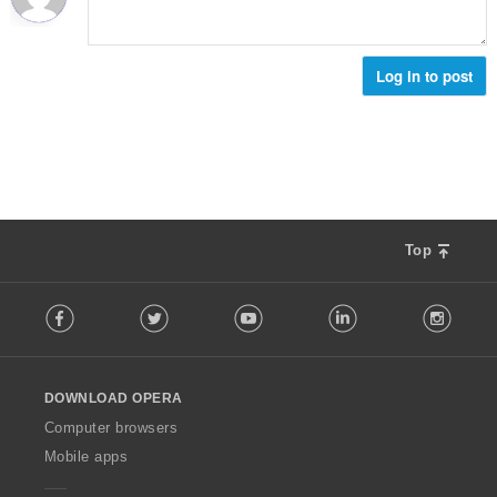
:
น
ง
ร
ห
ว
ม
ม
Log in to post
ด
ทั้
:
ง
ห
ม
ด
:
Top
F
Facebook
Twitter
Youtube
LinkedIn
Instag
o
l
l
o
DOWNLOAD OPERA
w
O
Computer browsers
p
Mobile apps
e
r