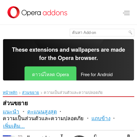
ข้าม
ไป
ที่
เนื้อหา
หลัก
These extensions and wallpapers are made
for the
Opera browser
.
ดาวน์โหลด Opera
Free for Android
หน้าหลัก
ส่วนขยาย
ความเป็นส่วนตัวและความปลอดภัย
ส่วนขยาย
แนะนำ
คะแนนสูงสุด
ความเป็นส่วนตัวและความปลอดภัย
แถบข้าง
การ
เพิ่มเติม...
เรียง
uMatrix
Tor Control (anonymity layer)
Cookie Cleaner (Cookie Eraser)
BlockGuard