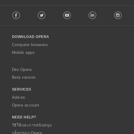
ร
ร
ร
ร
ห
ห
ห
ห
ว
ว
ว
ว
F
ม
ม
ม
ม
ม
ม
ม
ม
Facebook
Twitter
Youtube
LinkedIn
Instag
o
ด
ด
ด
ด
ทั้
ทั้
ทั้
ทั้
l
:
:
:
:
ง
ง
ง
ง
l
ห
ห
ห
ห
o
ม
ม
ม
ม
DOWNLOAD OPERA
w
ด
ด
ด
ด
O
Computer browsers
:
:
:
:
p
Mobile apps
e
r
a
Dev.Opera
Beta version
SERVICES
Add-on
Opera account
NEED HELP?
วิธีใช้และการสนับสนุน
บล็อกของ Opera