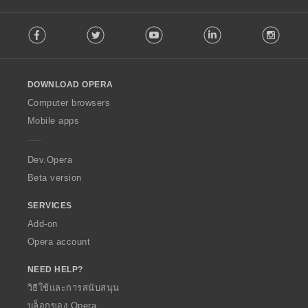
ร
ร
ร
ร
ห
ห
ห
ห
ว
ว
ว
ว
F
ม
ม
ม
ม
ม
ม
ม
ม
Facebook
Twitter
Youtube
LinkedIn
Instag
o
ด
ด
ด
ด
ทั้
ทั้
ทั้
ทั้
l
:
:
:
:
ง
ง
ง
ง
l
ห
ห
ห
ห
o
ม
ม
ม
ม
DOWNLOAD OPERA
w
ด
ด
ด
ด
O
Computer browsers
:
:
:
:
p
Mobile apps
e
r
a
Dev.Opera
Beta version
SERVICES
Add-on
Opera account
NEED HELP?
วิธีใช้และการสนับสนุน
บล็อกของ Opera