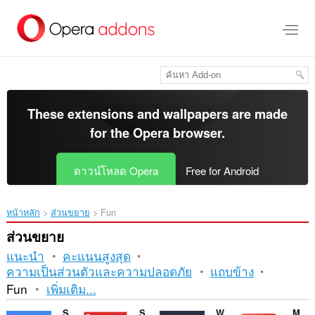
ข้าม
ไป
ที่
เนื้อหา
หลัก
These extensions and wallpapers are made
for the
Opera browser
.
ดาวน์โหลด Opera
Free for Android
หน้าหลัก
ส่วนขยาย
Fun
ส่วนขยาย
แนะนำ
คะแนนสูงสุด
ความเป็นส่วนตัวและความปลอดภัย
แถบข้าง
การ
Fun
เพิ่มเติม...
เรียง
Sound Booster
Sidebar for YouTube™
Watch2Gether
Magic Actions for YouTube™