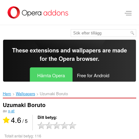
Gå
till
brödtexten
These extensions and wallpapers are made
for the
Opera browser
.
Hämta Opera
Free for Android
Hem
Wallpapers
Uzumaki Boruto‎
Uzumaki Boruto
av
x-at
4.6
Ditt betyg
/ 5
Totalt antal betyg:
116