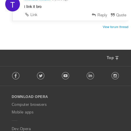
T
i link it bro
Link
Reply
Quote
View forum thread
Top
F
Facebook
Twitter
Youtube
LinkedIn
Instag
o
l
l
o
DOWNLOAD OPERA
w
O
Computer browsers
p
Mobile apps
e
r
a
Dev.Opera