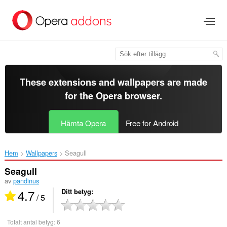
Gå
till
brödtexten
These extensions and wallpapers are made
for the
Opera browser
.
Hämta Opera
Free for Android
Hem
Wallpapers
Seagull‎
Seagull
av
pandinus
4.7
Ditt betyg
/ 5
Totalt antal betyg:
6