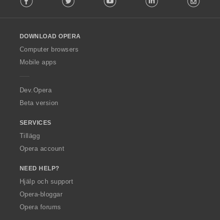
l
l
o
DOWNLOAD OPERA
w
O
Computer browsers
p
Mobile apps
e
r
a
Dev.Opera
Beta version
SERVICES
Tillägg
Opera account
NEED HELP?
Hjälp och support
Opera-bloggar
Opera forums