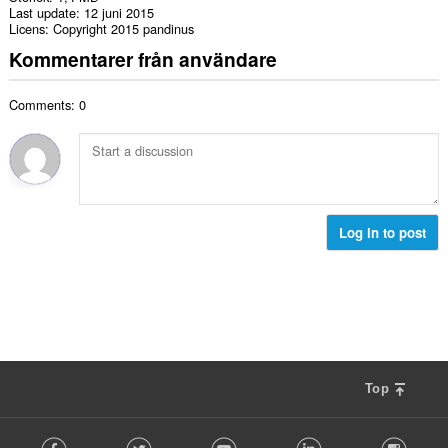
Last update
12 juni 2015
Licens
Copyright 2015 pandinus
Kommentarer från användare
Comments: 0
Log in to post
Top
F
Facebook
Twitter
Youtube
LinkedIn
Instag
o