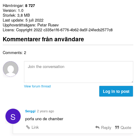
Hämtningar
8 727
Version
1.0
Storlek
3,8 MB
Last update
5 juli 2022
Upphovsrättsägare
Petar Rusev
Licens
Copyright 2022 c335e1f6-6776-4b62-9a5f-24fecb2577c8
Kommentarer från användare
Comments: 2
View forum thread
Log in to post
Serggi
2 years ago
S
porfa uno de chamber
Link
Reply
Quote