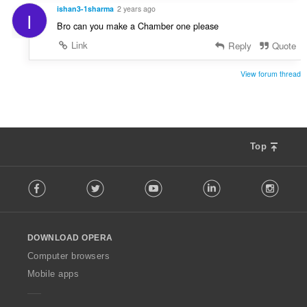
ishan3-1sharma
2 years ago
I
Bro can you make a Chamber one please
Link
Reply
Quote
View forum thread
Top
F
Facebook
Twitter
Youtube
LinkedIn
Instag
o
l
l
o
DOWNLOAD OPERA
w
O
Computer browsers
p
Mobile apps
e
r