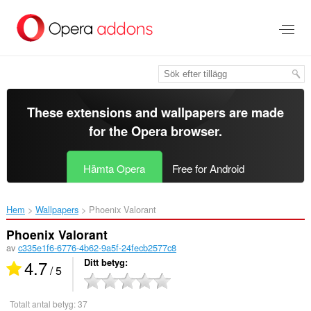
Gå
till
brödtexten
These extensions and wallpapers are made
for the
Opera browser
.
Hämta Opera
Free for Android
Hem
Wallpapers
Phoenix Valorant‎
Phoenix Valorant
av
c335e1f6-6776-4b62-9a5f-24fecb2577c8
4.7
Ditt betyg
/ 5
Totalt antal betyg:
37