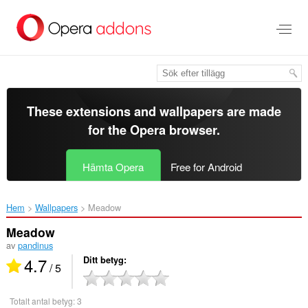
Gå
till
brödtexten
These extensions and wallpapers are made
for the
Opera browser
.
Hämta Opera
Free for Android
Hem
Wallpapers
Meadow‎
Meadow
av
pandinus
4.7
Ditt betyg
/ 5
Totalt antal betyg:
3