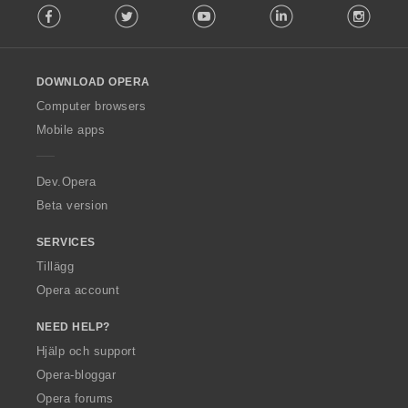
Facebook
Twitter
Youtube
LinkedIn
Instag
o
l
l
o
DOWNLOAD OPERA
w
O
Computer browsers
p
Mobile apps
e
r
a
Dev.Opera
Beta version
SERVICES
Tillägg
Opera account
NEED HELP?
Hjälp och support
Opera-bloggar
Opera forums