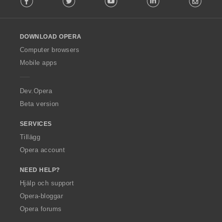
l
l
o
DOWNLOAD OPERA
w
O
Computer browsers
p
Mobile apps
e
r
a
Dev.Opera
Beta version
SERVICES
Tillägg
Opera account
NEED HELP?
Hjälp och support
Opera-bloggar
Opera forums