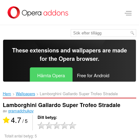
Gå
till
brödtexten
These extensions and wallpapers are made
for the
Opera browser
.
Hämta Opera
Free for Android
Hem
Wallpapers
Lamborghini Gallardo Super Trofeo Stradale‎
Lamborghini Gallardo Super Trofeo Stradale
av
gramadchukov
4.7
Ditt betyg
/ 5
Totalt antal betyg:
5