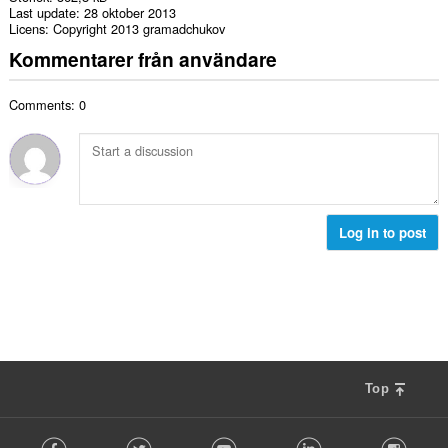
Last update
28 oktober 2013
Licens
Copyright 2013 gramadchukov
Kommentarer från användare
Comments: 0
Log in to post
Top
F
Facebook
Twitter
Youtube
LinkedIn
Instag
o