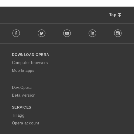
Top
F
Facebook
Twitter
Youtube
LinkedIn
Instag
o
l
l
o
DOWNLOAD OPERA
w
O
Computer browsers
p
Mobile apps
e
r
a
Dev.Opera
Beta version
SERVICES
Tillägg
Opera account