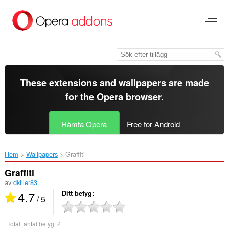
Gå
till
brödtexten
These extensions and wallpapers are made
for the
Opera browser
.
Hämta Opera
Free for Android
Hem
Wallpapers
Graffiti‎
Graffiti
av
dkiller83
4.7
Ditt betyg
/ 5
Totalt antal betyg:
2