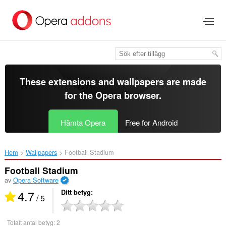
Gå
till
brödtexten
These extensions and wallpapers are made
for the
Opera browser
.
Hämta Opera
Free for Android
Hem
Wallpapers
Football Stadium‎
Football Stadium
av
Opera Software
4.7
Ditt betyg
/ 5
Totalt antal betyg:
2