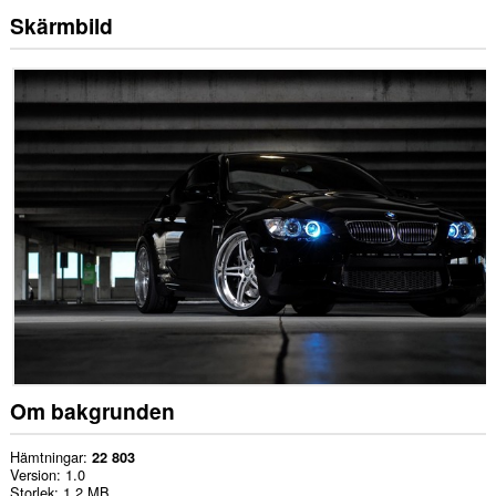
Skärmbild
Om bakgrunden
Hämtningar
22 803
Version
1.0
Storlek
1,2 MB