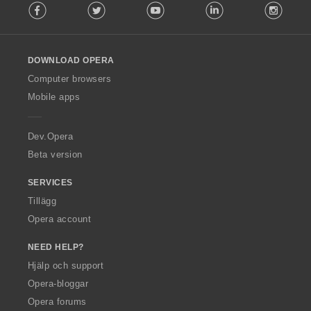
Facebook
Twitter
Youtube
LinkedIn
Instag
o
l
l
o
DOWNLOAD OPERA
w
O
Computer browsers
p
Mobile apps
e
r
a
Dev.Opera
Beta version
SERVICES
Tillägg
Opera account
NEED HELP?
Hjälp och support
Opera-bloggar
Opera forums