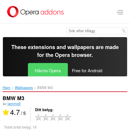
Gå
till
brödtexten
These extensions and wallpapers are made
for the
Opera browser
.
Hämta Opera
Free for Android
Hem
Wallpapers
BMW M3‎
BMW M3
av
jammoll
4.7
Ditt betyg
/ 5
Totalt antal betyg:
19