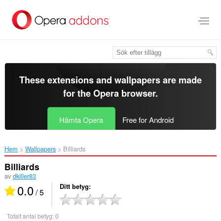
Gå
till
brödtexten
These extensions and wallpapers are made
for the
Opera browser
.
Hämta Opera
Free for Android
Hem
Wallpapers
Billiards‎
Billiards
av
dkiller83
0.0
Ditt betyg
/ 5
Totalt antal betyg:
0