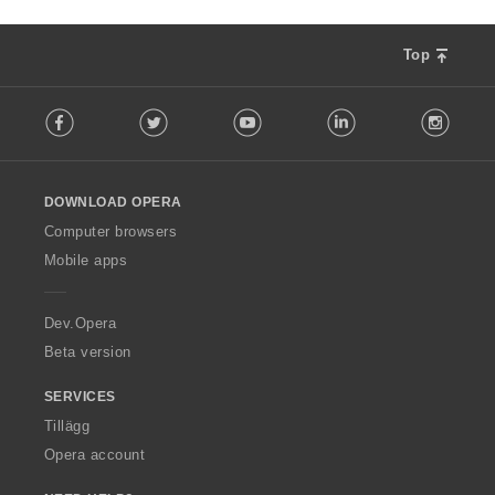
Top
F
Facebook
Twitter
Youtube
LinkedIn
Instag
o
l
l
o
DOWNLOAD OPERA
w
O
Computer browsers
p
Mobile apps
e
r
a
Dev.Opera
Beta version
SERVICES
Tillägg
Opera account