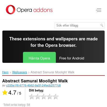
Gå
till
brödtexten
These extensions and wallpapers are made
for the
Opera browser
.
Hämta Opera
Free for Android
Hem
Wallpapers
Abstract Samurai Moolight Walk‎
Abstract Samurai Moolight Walk
av
c335e1f6-6776-4b62-9a5f-24fecb2577c8
4.7
Ditt betyg
/ 5
Totalt antal betyg:
58