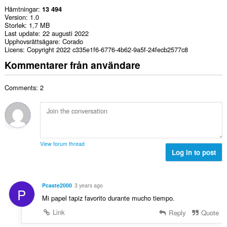
Hämtningar
13 494
Version
1.0
Storlek
1,7 MB
Last update
22 augusti 2022
Upphovsrättsägare
Corado
Licens
Copyright 2022 c335e1f6-6776-4b62-9a5f-24fecb2577c8
Kommentarer från användare
Comments: 2
View forum thread
Log in to post
Pcaste2000
3 years ago
P
Mi papel tapiz favorito durante mucho tiempo.
Link
Reply
Quote