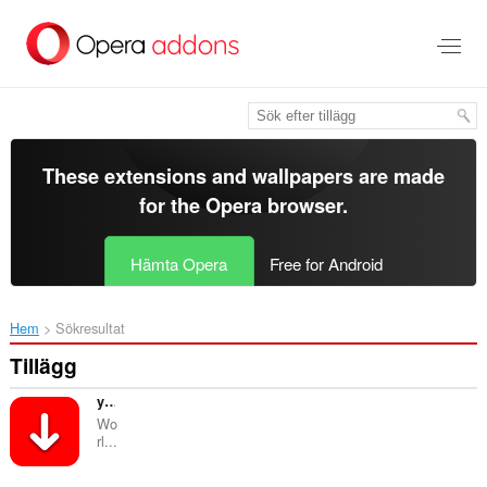
Gå
till
brödtexten
These extensions and wallpapers are made
for the
Opera browser
.
Hämta Opera
Free for Android
Hem
Sökresultat
Tillägg
yLoader | YouTube Downloader
Wo
rl...