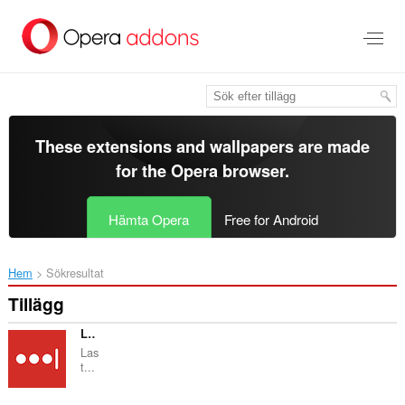
Gå
till
brödtexten
These extensions and wallpapers are made
for the
Opera browser
.
Hämta Opera
Free for Android
Hem
Sökresultat
Tillägg
LastPass
Las
t...