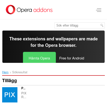
Gå
till
brödtexten
These extensions and wallpapers are made
for the
Opera browser
.
Hämta Opera
Free for Android
Hem
Sökresultat
Tillägg
PIX Studio Plugin
PIX
R...