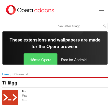
Gå
till
brödtexten
These extensions and wallpapers are made
for the
Opera browser
.
Hämta Opera
Free for Android
Hem
Sökresultat
Tillägg
sch0ngesehen
Erw
ei...