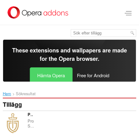
Gå
till
brödtexten
These extensions and wallpapers are made
for the
Opera browser
.
Hämta Opera
Free for Android
Hem
Sökresultat
Tillägg
ProSe - Privacy Policy Analyzer
Pro
S...