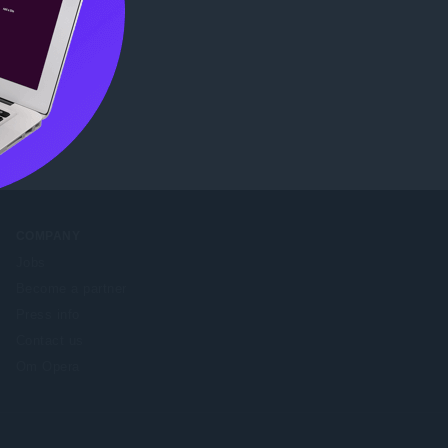
e
.
COMPANY
Jobs
Become a partner
Press info
Contact us
Om Opera