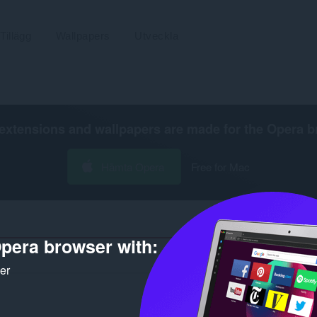
Tillägg
Wallpapers
Utveckla
extensions and wallpapers are made for the
Opera b
Hämta Opera
Free for Mac
pera browser with:
Antal sökresultat för utvecklare
ker