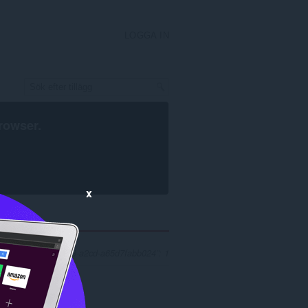
LOGGA IN
rowser
.
x
 ”e9829235-f106-4933-a2cd-a65d7fabb024”: 1