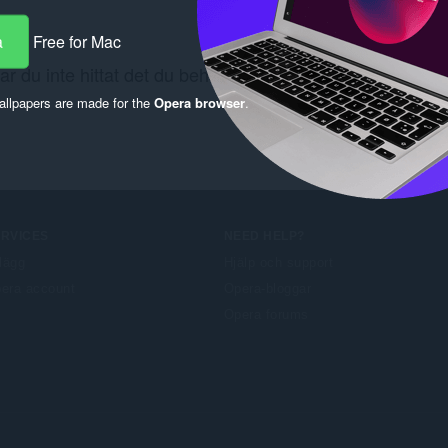
a
Free for Mac
ar du inte hittat det du behöver? Kolla
Chrome Web Stor
llpapers are made for the
Opera browser
.
ERVICES
NEED HELP?
llägg
Hjälp och support
era account
Opera-bloggar
Opera forums