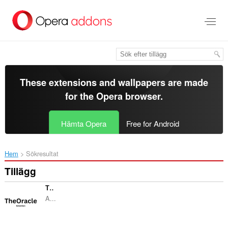
Gå
till
brödtexten
These extensions and wallpapers are made
for the
Opera browser
.
Hämta Opera
Free for Android
Hem
Sökresultat
Tillägg
The Oracle
A...