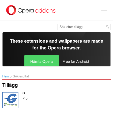
Gå
till
brödtexten
These extensions and wallpapers are made
for the
Opera browser
.
Hämta Opera
Free for Android
Hem
Sökresultat
Tillägg
Go Promotional
Pro
...