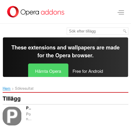
Gå
till
brödtexten
These extensions and wallpapers are made
for the
Opera browser
.
Hämta Opera
Free for Android
Hem
Sökresultat
Tillägg
Ponzta
Po
n...