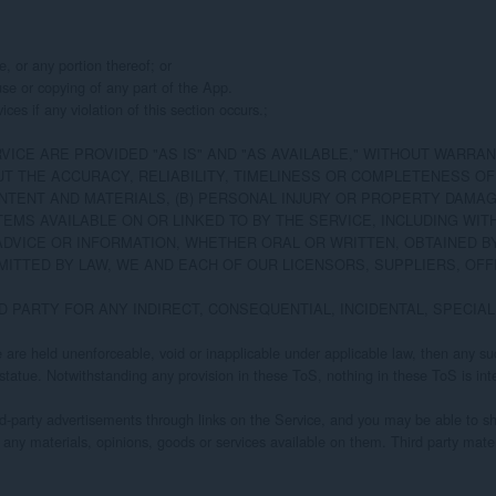
 or any portion thereof; or

use or copying of any part of the App.

s if any violation of this section occurs.;

ICE ARE PROVIDED "AS IS" AND "AS AVAILABLE," WITHOUT WARRANT
THE ACCURACY, RELIABILITY, TIMELINESS OR COMPLETENESS OF TH
ONTENT AND MATERIALS, (B) PERSONAL INJURY OR PROPERTY DAMA
MS AVAILABLE ON OR LINKED TO BY THE SERVICE, INCLUDING WITH
DVICE OR INFORMATION, WHETHER ORAL OR WRITTEN, OBTAINED BY
RMITTED BY LAW, WE AND EACH OF OUR LICENSORS, SUPPLIERS, OF
RD PARTY FOR ANY INDIRECT, CONSEQUENTIAL, INCIDENTAL, SPECI
ove are held unenforceable, void or inapplicable under applicable law, then any 
 statue. Notwithstanding any provision in these ToS, nothing in these ToS is inte
rd-party advertisements through links on the Service, and you may be able to sh
r any materials, opinions, goods or services available on them. Third party mat