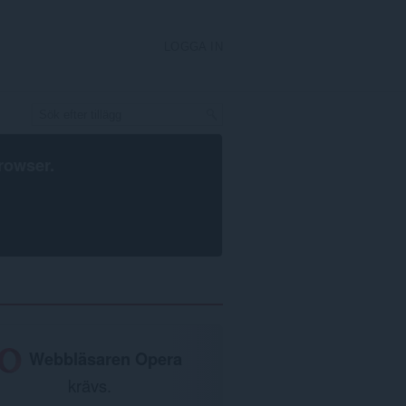
LOGGA IN
rowser
.
Webbläsaren Opera
krävs.