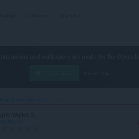
Tillägg
Wallpapers
Utveckla
extensions and wallpapers are made for the
Opera b
Hämta Opera
Free for Mac
tKeep: Bitcoin Crypto Wallet‎
Licens
ypto Wallet
-cea6d8388d57