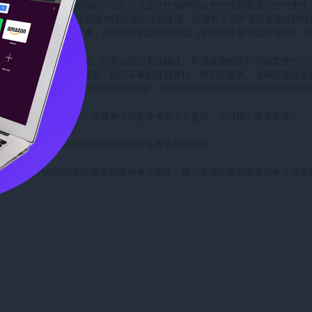
着时间而发展。这意味着我们可以自行决定在任何时间出于任何原因进行任何更
与钱包地址唯一匹配，并且必须与钱包地址结合使用，以授权从或向该钱包地址转移
允许您作为 BitKeep 私钥的唯一所有者，在您的手机因任何原因（包括但不限于
造成的任何损失承担责任。您承认我们无法确认、取消或撤销比特币或其他代币交
致的任何错误、损失或遗漏，我们不承担任何责任。使用该服务。请确保您在交
tKeep，即表示您接受交易可能延迟的风险，并且您同意不对因延迟造成的任何损
和其他知识产权的约束。该服务仅供您参考和个人使用，不得用于商业开发。

其他所有权声明。

限于寻求和获得禁令救济并强制执行禁令救济的权利你。

份目的以目标代码形式制作应用程序的单个副本。用户必须在所有此类副本上包