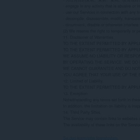
· engage in any activity that is abusive or in
· use our Services in connection with any tra
· decompile, disassemble, modify, translate,
· circumvent, disable or otherwise interfere 
(2) We reserve the right to temporarily or p
11. Disclaimer of Warranties

TO THE EXTENT PERMITTED BY APPLI
TO THE EXTENT PERMITTED BY APPLI
WE ASSUME NO LIABILITY OR RESPON
BY OPERATING THE SERVICE, WE DO 
WE CANNOT GUARANTEE AND DO NOT 
YOU AGREE THAT YOUR USE OF THE S
12. Limited of Liability.

TO THE EXTENT PERMITTED BY APPLI
13. Exception

Notwithstanding any terms set forth in these
In addition, the limitation on liability is 
14. Third Party Sites.

The Service may contain links to websites o
The availability of these links on the Serv
Se den kompletta licenstexten.