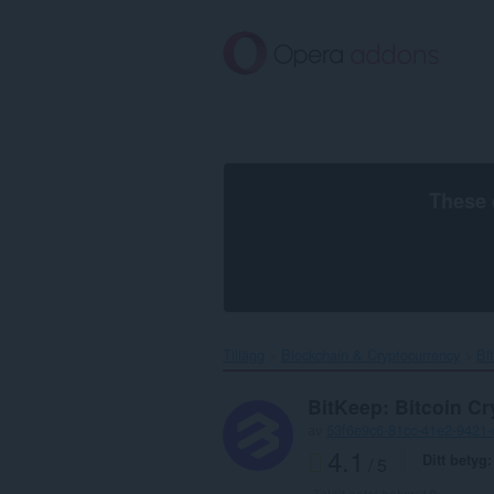
Gå
till
brödtexten
These 
Tillägg
Blockchain & Cryptocurrency
Bi
BitKeep: Bitcoin Cr
av
53f6e9c6-81cc-41e2-9421
4.1
Ditt betyg
/ 5
Totalt antal betyg:
10