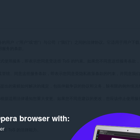
用户（“用户”或“您”）与公司（“我们”）之间的法律协议。它适用于用户下载、安装和使用
用服务的条款。

式使用服务，即表示您同意受这些 ToS 的约束。如果您不同意这些服务条款
并受其管辖。同意这些服务条款，即表示您同意受隐私政策条款的约束，并同意我们
提出的索赔如何解决的规定，包括仲裁争议的协议和义务，除有限的例外情况
根据适用法律通知您重大变更。如果您不同意建议的更改，您应该停止使用服务并
pera browser with:
规；

ker
 ToS 的法律能力。
