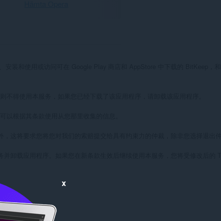
Hämta Opera
或访问可在 Google Play 商店和 AppStore 中下载的 BitKeep
，则不得使用本服务，如果您已经下载了该应用程序，请卸载该应用程序。

可以根据其条款使用从您那里收集的信息。

外，这将要求您将您对我们的索赔提交给具有约束力的仲裁，除非您选择退出仲
卸载应用程序。如果您在新条款生效后继续使用本服务，您将受修改后的 ToS
x