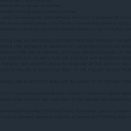
terferes with or disrupts our Services.;

nsaction involving illegal products or services.

 adapt, reverse engineer, create derivative works from or sublicense the Service,
with security related features of the Service or features that prevent or restrict 
ermanently suspend your account or otherwise restrict your use of the Abra Service
CABLE LAW, ALL MATERIALS OR ITEMS PROVIDED THROUGH THE SERV
CABLE LAW, WE MAKE NO WARRANTIES OR REPRESENTATIONS ABOUT 
SIBILITY FOR ANY (A) ERRORS, MISTAKES OR INACCURACIES OF C
NOT REPRESENT OR IMPLY THAT WE ENDORSE ANY MATERIALS OR ITE
PROMISE ANY SPECIFIC RESULTS FROM USE OF THE SERVICE. NO A
ERVICE WILL BE AT YOUR SOLE RISK. TO THE FULLEST EXTENT PE
CABLE LAW, IN NO EVENT SHALL WE BE LIABLE TO YOU OR ANY THI
 ToS, if any of the provisions set forth in Section "Limitation of Liability" ab
inapplicable where attorneys’ fees, court costs, or other damages are mandated by
perated by third parties ("Third Party Sites"). For example, you can access thi
ice does not represent, warrant or imply that we endorse any Third-Party Sites o