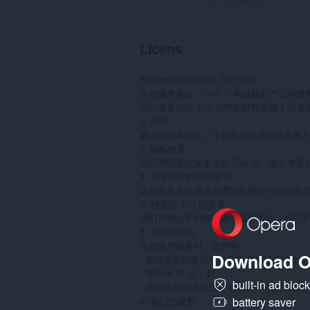
Licens
BitKeep Global Inc. 用户协议

这些服务条款（“ToS”）构成我们产品和服务的
我们准备这些 ToS 以帮助解释适用于您使
1. 同意

通过访问本网站、下载应用程序或以其他方
2. 隐私政策

我们的隐私政策是这些 ToS 的一部分
3. 关于争议解决的通知

这些服务条款包含管理您和我们可能对彼此
4. 对这些 ToS 的更新

我们可能会不时修改这些服务条款。我们将
5. 肯定性陈述

当您使用服务时，您声明：

Download O
· 您对服务的使用不违反任何适用的法律或法
· 您年满 18 岁；和

built-in ad bloc
· 您已达到足够的法定年龄或具有合法加入这些
6. 我们的服务

battery saver