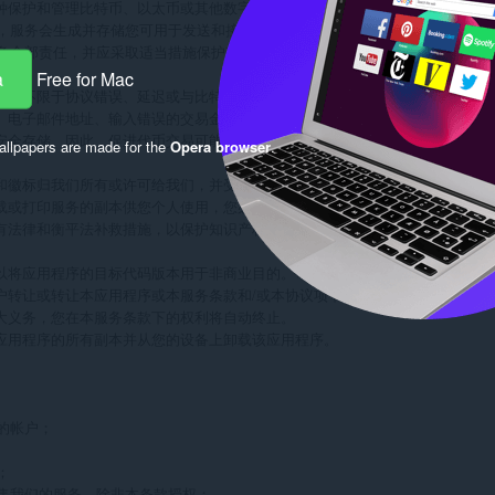
供一种保护和管理比特币、以太币或其他数字代币的方法。我们的服务可能会随
Keep 时，服务会生成并存储您可用于发送和接收令牌的加密私钥和公钥对。私钥
eep 负全部责任，并应采取适当措施保护其安全。Wallet Mnemonic 
a
Free for Mac
不对因但不限于协议错误、延迟或与比特币或其他代币网络有关的任何其他故障而
地址、电子邮件地址、输入错误的交易金额或与代币交易相关的任何其他信息而导
式安全存储。因此，促进代币交易可能需要长达 48 小时或更长时间。使用 Bi
llpapers are made for the
Opera browser
.
标记和徽标归我们所有或许可给我们，并受美国和外国法律和国际公约规定的版权
下载或打印服务的副本供您个人使用，您必须保留服务中包含的所有商标、版权和
的所有法律和衡平法补救措施，以保护知识产权及其许可人的知识产权，包括但不
可，以将应用程序的目标代码版本用于非商业目的。每个用户都可以为存档或备
用户转让或转让本应用程序或本服务条款和/或本协议项下的任何权利或义务。

重大义务，您在本服务条款下的权利将自动终止。

该应用程序的所有副本并从您的设备上卸载该应用程序。

的帐户；



售我们的服务，除非本条款授权；
