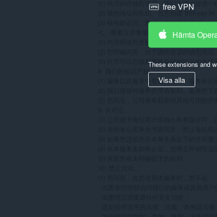
(1) 代币的存储和管理。我们为用户提
free VPN
(2) 钱包地址和私钥。当您创建 Bit
(3) 钱包助记词。您承认您对您的 BitK
七、重要注意事项

Hämta Oper
(1) 代币网络负责确认代币交易，我们
(2) 您明确同意，对于因向错误的钱包
(3) 代币可以在线和离线存储相结合的方
These extensions and wa
8. 我们的知识产权。

Visa alla
(1) 服务以及服务中包含的商标、服务
(2) 我们保留对服务的所有权利。如果您
(3) 您同意，公司将有权获得其他可用
9. 许可证。

(1) 公司授予每位用户非独占和有限许
(2) 未经本公司事先书面同意，禁止每位
(3) 如果您违反您在本服务条款下的任何
(4) 在本服务条款终止后，您将立即销毁
(5) 保留所有未明确授予的权利。

10. 禁止活动。

(1) 您同意，在您使用本服务时，您不会：

· 试图未经授权访问我们的服务或其他用户
· 试图绕过或规避任何安全功能；

· 违反任何适用的法律、法规、条例或法规；
· 为任何目的复制、复制、复制、出售或转