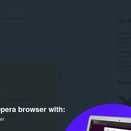
eos to MP3 MP4
Om ti
Hämtnin
Kategori
Version
Storlek
Last up
Licens
Sekretes
Service
Support
Rela
pera browser with:
ker