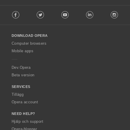
F
Facebook
Twitter
Youtube
LinkedIn
Instag
o
l
l
o
DOWNLOAD OPERA
w
O
Computer browsers
p
Mobile apps
e
r
a
Dev.Opera
Beta version
SERVICES
Tillägg
Opera account
NEED HELP?
Hjälp och support
Opera-bloggar