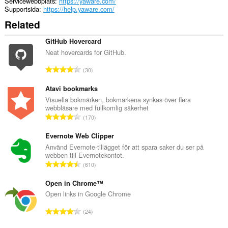
Servicewebbplats
https://yaware.com/
Supportsida
https://help.yaware.com/
Related
GitHub Hovercard
Neat hovercards for GitHub.
T
30
o
t
Atavi bookmarks
a
Visuella bokmärken, bokmärkena synkas över flera
webbläsare med fullkomlig säkerhet
l
T
170
t
o
a
t
Evernote Web Clipper
n
a
Använd Evernote-tillägget för att spara saker du ser på
t
webben till Evernotekontot.
l
a
T
610
t
l
o
a
b
t
Open in Chrome™
n
e
a
Open links in Google Chrome
t
t
l
a
T
y
24
t
l
o
g
a