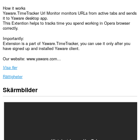
How it works
Yaware.TimeTracker Url Monitor monitors URLs from active tabs and sends
it to Yaware desktop app.
This Extention helps to tracks time you spend working in Opera browser
correctly.
Importantly:
Extension is a part of Yaware.TimeTracker, you can use it only after you
have signed up and installed Yaware client.
Our website: www.yaware.com...
Visa fler
Rättigheter
Skärmbilder
Tillägget
kan
få
tillgång
till
dina
flikar
och
din
webbläsaraktivitet.