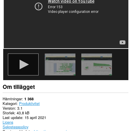
Om tillägget
Hämtningar
1 368
Kategori
Produktivitet
Version
3.1
Storlek
43,8 kB
Last update
15 april 2021
Licens
Sekretesspolicy