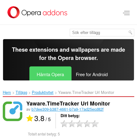
Gå
till
brödtexten
These extensions and wallpapers are made
for the
Opera browser
.
Hämta Opera
Free for Android
Hem
Tillägg
Produktivitet
Yaware.TimeTracker Url Monitor‎
Yaware.TimeTracker Url Monitor
av
b7dee309-b387-4661-b7a9-17ad25ecd82f
3.8
Ditt betyg
/ 5
Totalt antal betyg:
5