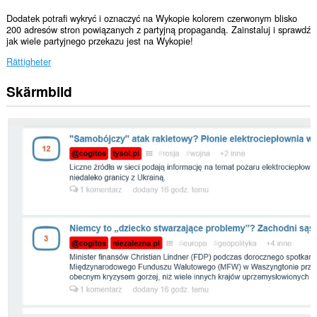
Dodatek potrafi wykryć i oznaczyć na Wykopie kolorem czerwonym blisko
200 adresów stron powiązanych z partyjną propagandą. Zainstaluj i sprawdź
jak wiele partyjnego przekazu jest na Wykopie!
Rättigheter
Skärmbild
Tillägget
kan
få
tillgång
till
data
på
vissa
webbplatser.