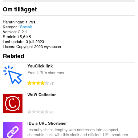
Om tillägget
Hämtningar
1 751
Kategori
Socialt
Version
2.2.1
Storlek
15,6 kB
Last update
3 juli 2023
Licens
Copyright 2023 wykopcan
Related
YouClick.link
Free URL's shortener
T
1
o
t
WoW Collector
a
l
T
0
t
o
a
t
IDE`a URL Shortener
n
a
Instantly shrink lengthy web addresses into compact,
t
shareable links with this sleek and efficient URL shortener.
l