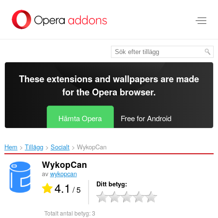
Gå
till
brödtexten
These extensions and wallpapers are made
for the
Opera browser
.
Hämta Opera
Free for Android
Hem
Tillägg
Socialt
WykopCan‎
WykopCan
av
wykopcan
4.1
Ditt betyg
/ 5
Totalt antal betyg:
3