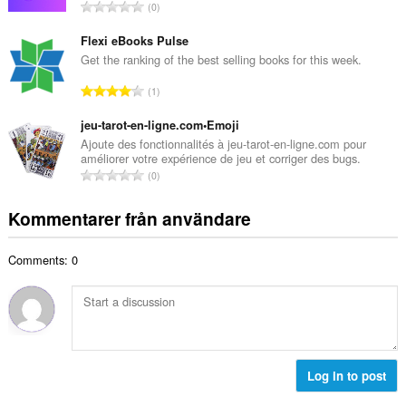
a
T
0
t
l
o
a
b
t
Flexi eBooks Pulse
n
e
a
Get the ranking of the best selling books for this week.
t
t
l
a
T
y
1
t
l
o
g
a
b
t
jeu-tarot-en-ligne.com•Emoji
:
n
e
a
Ajoute des fonctionnalités à jeu-tarot-en-ligne.com pour
t
t
améliorer votre expérience de jeu et corriger des bugs.
l
a
T
y
0
t
l
o
g
a
b
t
:
Kommentarer från användare
n
e
a
t
t
l
a
y
Comments: 0
t
l
g
a
b
:
n
e
t
t
a
y
l
g
b
Log in to post
:
e