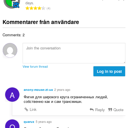
t
t
days.
l
a
T
y
4
t
l
o
g
a
b
t
:
Kommentarer från användare
n
e
a
t
t
l
a
y
Comments: 2
t
l
g
a
b
:
n
e
t
t
a
y
l
g
View forum thread
b
Log in to post
:
e
t
y
anony-mouse-zt-ua
2 years ago
A
g
Фигня для широкого круга ограниченных людей,
:
собственно как и сам трансмишн.
Link
Reply
Quote
quarux
5 years ago
Q