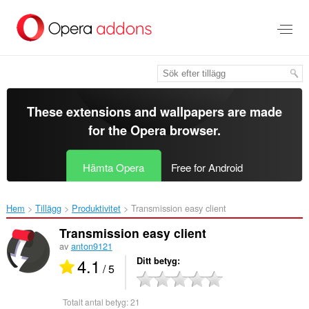
Gå
till
brödtexten
These extensions and wallpapers are made
for the
Opera browser
.
Hämta Opera
Free for Android
Hem
Tillägg
Produktivitet
Transmission easy client‎
Transmission easy client
av
anton9121
4.1
Ditt betyg
/ 5
Totalt antal betyg:
21