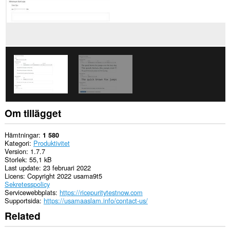
Om tillägget
Hämtningar
1 580
Kategori
Produktivitet
Version
1.7.7
Storlek
55,1 kB
Last update
23 februari 2022
Licens
Copyright 2022 usama9t5
Sekretesspolicy
Servicewebbplats
https://ricepuritytestnow.com
Supportsida
https://usamaaslam.info/contact-us/
Related