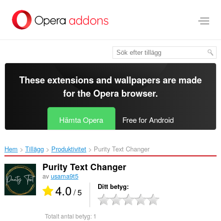
Gå
till
brödtexten
These extensions and wallpapers are made
for the
Opera browser
.
Hämta Opera
Free for Android
Hem
Tillägg
Produktivitet
Purity Text Changer‎
Purity Text Changer
av
usama9t5
4.0
Ditt betyg
/ 5
Totalt antal betyg:
1