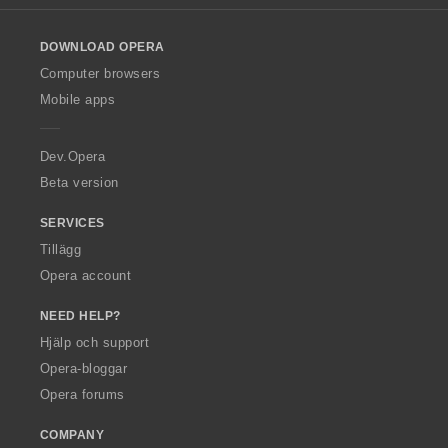
l
o
DOWNLOAD OPERA
w
O
Computer browsers
p
Mobile apps
e
r
a
Dev.Opera
Beta version
SERVICES
Tillägg
Opera account
NEED HELP?
Hjälp och support
Opera-bloggar
Opera forums
COMPANY