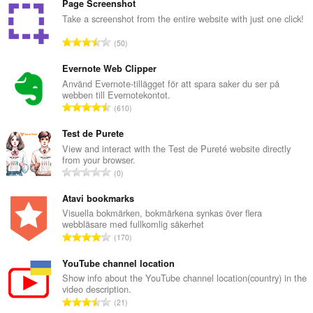
Page Screenshot
Take a screenshot from the entire website with just one click!
T
50
o
t
Evernote Web Clipper
a
Använd Evernote-tillägget för att spara saker du ser på
webben till Evernotekontot.
l
T
610
t
o
a
t
Test de Purete
n
a
View and interact with the Test de Pureté website directly
t
from your browser.
l
a
T
0
t
l
o
a
b
t
Atavi bookmarks
n
e
a
Visuella bokmärken, bokmärkena synkas över flera
t
t
webbläsare med fullkomlig säkerhet
l
a
T
y
170
t
l
o
g
a
b
t
YouTube channel location
:
n
e
a
Show info about the YouTube channel location(country) in the
t
t
video description.
l
a
T
y
21
t
l