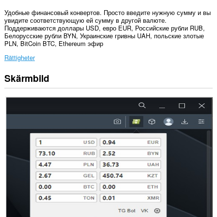
Удобные финансовый конвертов. Просто введите нужную сумму и вы
увидите соответствующую ей сумму в другой валюте.
Поддерживаются доллары USD, евро EUR, Российские рубли RUB,
Белорусские рубли BYN, Украинские гривны UAH, польские злотые
PLN, BitCoin BTC, Ethereum эфир
Rättigheter
Skärmbild
Tillägget
kan
få
tillgång
till
data
på
vissa
webbplatser.