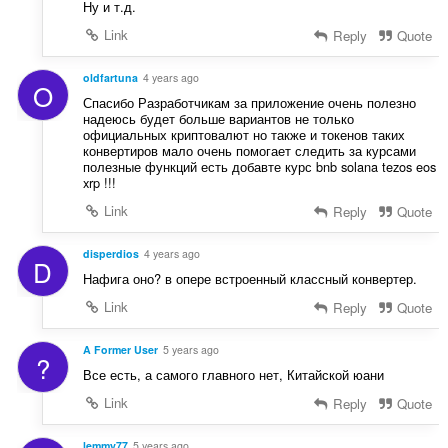
Ну и т.д.
Link
Reply
Quote
oldfartuna
4 years ago
O
Спасибо Разработчикам за приложение очень полезно
надеюсь будет больше вариантов не только
официальных криптовалют но также и токенов таких
конвертиров мало очень помогает следить за курсами
полезные функций есть добавте курс bnb solana tezos eos
xrp !!!
Link
Reply
Quote
disperdios
4 years ago
D
Нафига оно? в опере встроенный классный конвертер.
Link
Reply
Quote
A Former User
5 years ago
?
Все есть, а самого главного нет, Китайской юани
Link
Reply
Quote
lemmy77
5 years ago