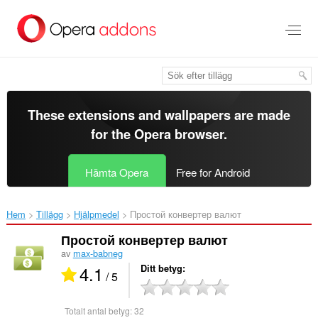
Gå
till
brödtexten
These extensions and wallpapers are made
for the
Opera browser
.
Hämta Opera
Free for Android
Hem
Tillägg
Hjälpmedel
Простой конвертер валют‎
Простой конвертер валют
av
max-babneg
4.1
Ditt betyg
/ 5
Totalt antal betyg:
32