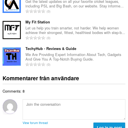
a
Get the latest updates on all your favorite cricket leagues,
t
including PSL and Big Bash, on our website. Stay informe...
l
a
T
0
t
l
o
a
b
t
My Fit Station
n
e
a
Let us help you train smarter, not harder. We help women
t
t
achieve their strongest, fittest, healthiest bodies with step-b...
l
a
T
y
0
t
l
o
g
a
b
t
TechyHub - Reviews & Guide
:
n
e
a
We Are Providing Expert Information About Tech, Gadgets
t
t
And Give You A Top-Notch Buying Guide.
l
a
T
y
0
t
l
o
g
a
b
t
:
Kommentarer från användare
n
e
a
t
t
l
a
y
Comments: 8
t
l
g
a
b
:
n
e
t
t
a
y
l
g
View forum thread
b
Log in to post