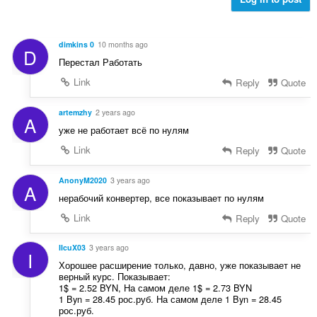
:
e
t
y
dimkins 0
10 months ago
D
g
Перестал Работать
:
Link
Reply
Quote
artemzhy
2 years ago
A
уже не работает всё по нулям
Link
Reply
Quote
AnonyM2020
3 years ago
A
нерабочий конвертер, все показывает по нулям
Link
Reply
Quote
IIcuX03
3 years ago
I
Хорошее расширение только, давно, уже показывает не
верный курс. Показывает:
1$ = 2.52 BYN, На самом деле 1$ = 2.73 BYN
1 Byn = 28.45 рос.руб. На самом деле 1 Byn = 28.45
рос.руб.