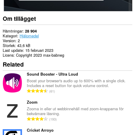
Om tillägget
Hämtningar
28 904
Kategori
Hjälpmedel
Version
2
Storlek
43,6 kB
Last update
15 februari 2023
Licens
Copyright 2023 max-babneg
Related
Sound Booster - Ultra Loud
Boost your browser's audio up to 600% with a single click.
Includes a reset button for quick volume control.
T
61
o
t
Zoom
a
Zooma in eller ut webbinnehåll med zoom-knapparna för
bekvämare läsning.
l
T
193
t
o
a
t
Cricket Arroyo
n