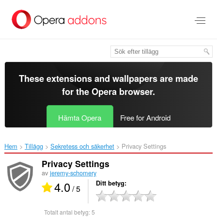
Gå
till
brödtexten
These extensions and wallpapers are made
for the
Opera browser
.
Hämta Opera
Free for Android
Hem
Tillägg
Sekretess och säkerhet
Privacy Settings‎
Privacy Settings
av
jeremy-schomery
4.0
Ditt betyg
/ 5
Totalt antal betyg:
5