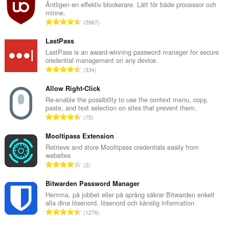
Äntligen en effektiv blockerare. Lätt för både processor och
minne.
T
5987
o
t
LastPass
a
LastPass is an award-winning password manager for secure
credential management on any device.
l
T
334
t
o
a
t
Allow Right-Click
n
a
Re-enable the possibility to use the context menu, copy,
t
paste, and text selection on sites that prevent them.
l
a
T
75
t
l
o
a
b
t
Mooltipass Extension
n
e
a
Retrieve and store Mooltipass credentials easily from
t
t
websites
l
a
T
y
2
t
l
o
g
a
b
t
Bitwarden Password Manager
:
n
e
a
Hemma, på jobbet eller på språng säkrar Bitwarden enkelt
t
t
alla dina lösenord, lösenord och känslig information
l
a
T
y
1276
t
l
o
g
a
b