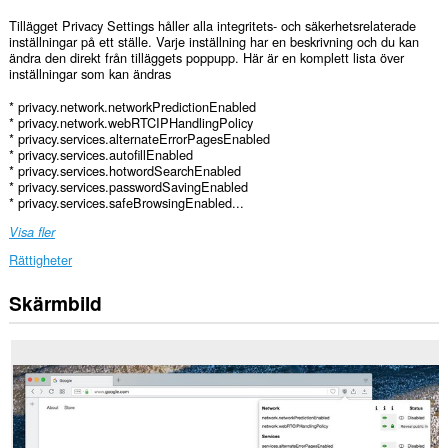
Tillägget Privacy Settings håller alla integritets- och säkerhetsrelaterade
inställningar på ett ställe. Varje inställning har en beskrivning och du kan
ändra den direkt från tilläggets poppupp. Här är en komplett lista över
inställningar som kan ändras
* privacy.network.networkPredictionEnabled
* privacy.network.webRTCIPHandlingPolicy
* privacy.services.alternateErrorPagesEnabled
* privacy.services.autofillEnabled
* privacy.services.hotwordSearchEnabled
* privacy.services.passwordSavingEnabled
* privacy.services.safeBrowsingEnabled...
Visa fler
Rättigheter
Skärmbild
Tillägget
kan
justera
sekretessrelaterade
inställningar.