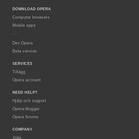
o
DOWNLOAD OPERA
w
O
Computer browsers
p
Mobile apps
e
r
a
Dev.Opera
Beta version
SERVICES
Tillägg
Opera account
NEED HELP?
Hjälp och support
Opera-bloggar
Opera forums
COMPANY
Jobs