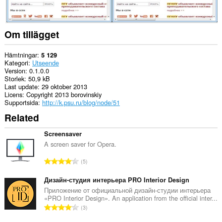
Om tillägget
Hämtningar
5 129
Kategori
Utseende
Version
0.1.0.0
Storlek
50,9 kB
Last update
29 oktober 2013
Licens
Copyright 2013 borovinskiy
Supportsida
http://k.psu.ru/blog/node/51
Related
Screensaver
A screen saver for Opera.
T
5
o
t
Дизайн-студия интерьера PRO Interior Design
a
Приложение от официальной дизайн-студии интерьера
«PRO Interior Design». An application from the official inter...
l
T
3
t
o
a