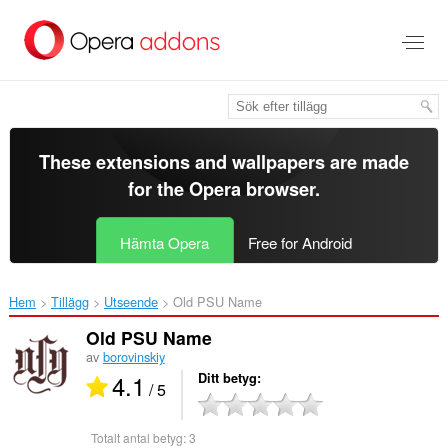
Gå
till
brödtexten
These extensions and wallpapers are made
for the
Opera browser
.
Hämta Opera
Free for Android
Hem
Tillägg
Utseende
Old PSU Name‎
Old PSU Name
av
borovinskiy
4.1
Ditt betyg
/ 5
Totalt antal betyg:
3