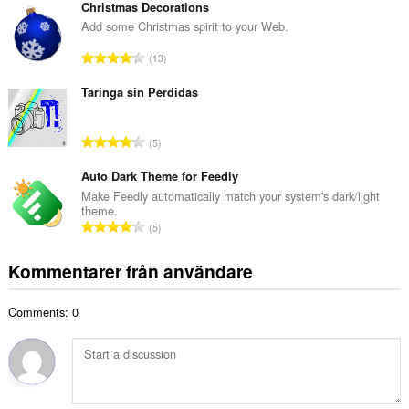
t
Christmas Decorations
n
a
Add some Christmas spirit to your Web.
t
l
a
T
13
t
l
o
a
b
t
Taringa sin Perdidas
n
e
a
t
t
l
a
T
y
5
t
l
o
g
a
b
t
Auto Dark Theme for Feedly
:
n
e
a
Make Feedly automatically match your system's dark/light
t
t
theme.
l
a
T
y
5
t
l
o
g
a
b
t
:
Kommentarer från användare
n
e
a
t
t
l
a
y
Comments: 0
t
l
g
a
b
:
n
e
t
t
a
y
l