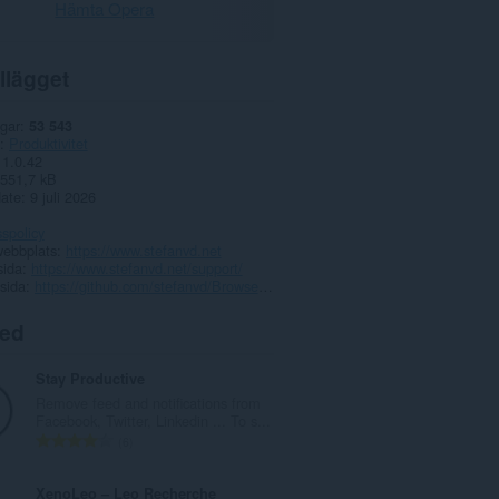
Hämta Opera
llägget
gar
53 543
Produktivitet
1.0.42
551,7 kB
date
9 juli 2026
spolicy
webbplats
https://www.stefanvd.net
sida
https://www.stefanvd.net/support/
sida
https://github.com/stefanvd/Browser-Extensions
ted
Stay Productive
Remove feed and notifications from
Facebook, Twitter, Linkedin ... To s...
T
6
o
t
XenoLeo – Leo Recherche