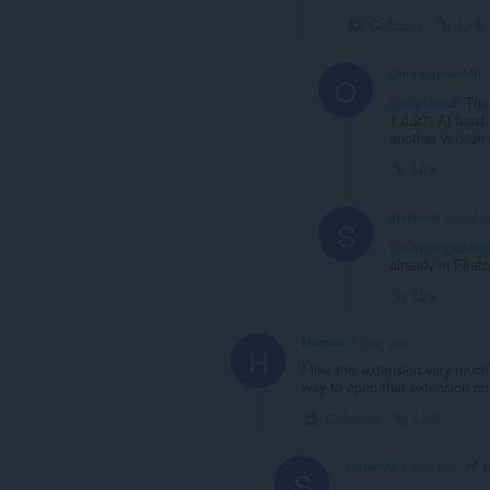
Collapse
Link
Ontologicalshift
O
@stefanvd
: The
1.0.27. At least
another version
Link
stefanvd
1 year a
S
@Ontologicalshi
already in Fire
Link
Hamzac
1 year ago
H
I like this extension very much
way to open that extension on 
Collapse
Link
H
stefanvd
1 year ago
S