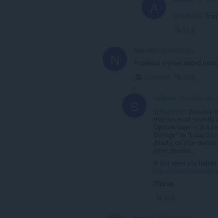
A
@stefanvd
Thank
Link
Nairi2001
10 months ago
N
It deletes my last added text
Collapse
Link
stefanvd
10 months ago
S
@Nairi2001
You may hav
that the most recently
Options page -> Advanc
Storage" to "Local Stor
directly on your device
other devices.
If you need any further 
https://www.stefanvd.n
Thanks,
Link
mers123
11 months ago