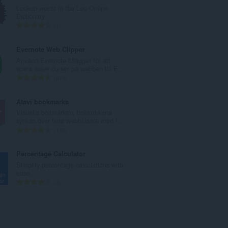
a
Lookup words in the Leo Online
l
Dictionary
t
T
1
a
o
n
t
Evernote Web Clipper
t
a
Använd Evernote-tillägget för att
a
l
spara saker du ser på webben till E...
l
t
T
610
b
a
o
e
n
t
Atavi bookmarks
t
t
a
Visuella bokmärken, bokmärkena
y
a
l
synkas över flera webbläsare med f...
g
l
t
T
170
:
b
a
o
e
n
t
Percentage Calculator
t
t
a
Simplify percentage calculations with
y
a
l
ease.
g
l
t
T
3
:
b
a
o
e
n
t
t
t
a
y
a
l