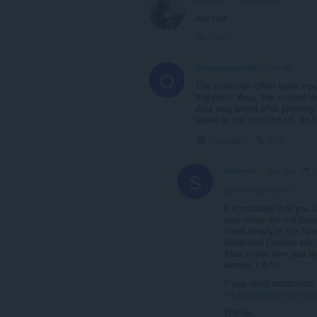
вск оки
Link
Ontologicalshift
1 year ago
O
The extension often loses inpu
this point. Also, I've noticed 
data was saved after pressing t
saved or not from the UI. So t
Collapse
Link
O
stefanvd
1 year ago
S
@Ontologicalshift
It is possible that you
your notes are not bein
notes locally in the No
Advanced Options tab, i
Also, make sure you are
version 1.0.30.
If you need assistance 
https://www.stefanvd.n
Thanks,