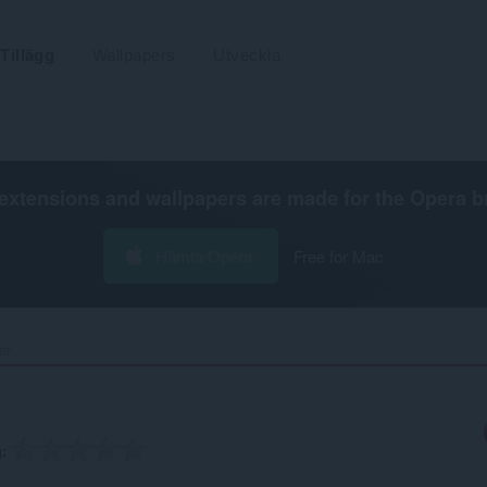
Tillägg
Wallpapers
Utveckla
extensions and wallpapers are made for the
Opera b
Hämta Opera
Free for Mac
r‎
g