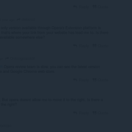
Reply
Quote
stefanvd
1 year ago
 only version available through Opera's Extension platform is
, that's where your link from your website has lead me to. Is there
 available somewhere else?
Reply
Quote
Ontologicalshift
go
ft
Opera review team is slow, you can see the latest version
fox and Google Chrome web store.
Reply
Quote
. But opera doesnt allow me to move it to the right. Is there a
the right?
Reply
Quote
amzac