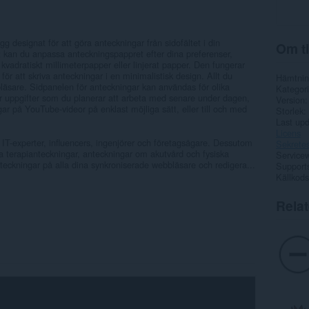
gg designat för att göra anteckningar från sidofältet i din
Om ti
 kan du anpassa anteckningspappret efter dina preferenser,
kvadratiskt millimeterpapper eller linjerat papper. Den fungerar
ör att skriva anteckningar i en minimalistisk design. Allt du
Hämtnin
bläsare. Sidpanelen för anteckningar kan användas för olika
Kategori
ör uppgifter som du planerar att arbeta med senare under dagen,
Version
ar på YouTube-videor på enklast möjliga sätt, eller till och med
Storlek
Last up
Licens
r, IT-experter, influencers, ingenjörer och företagsägare. Dessutom
Sekretes
va terapianteckningar, anteckningar om akutvård och fysiska
Service
teckningar på alla dina synkroniserade webbläsare och redigera...
Support
Källkods
Rela