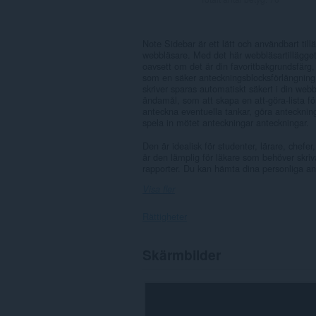
Note Sidebar är ett lätt och användbart tillä
webbläsare. Med det här webbläsartillägget
oavsett om det är din favoritbakgrundsfärg, 
som en säker anteckningsblocksförlängning f
skriver sparas automatiskt säkert i din web
ändamål, som att skapa en att-göra-lista f
anteckna eventuella tankar, göra anteckning
spela in mötet anteckningar anteckningar.
Den är idealisk för studenter, lärare, chefe
är den lämplig för läkare som behöver skri
rapporter. Du kan hämta dina personliga an
Visa fler
Rättigheter
Tillägget
Skärmbilder
lägger
till
en
panel
i
sidopanelen.