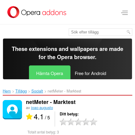
Gå
till
brödtexten
These extensions and wallpapers are made
for the
Opera browser
.
Hämta Opera
Free for Android
Hem
Tillägg
Socialt
netMeter - Marktest‎
netMeter - Marktest
av
joao-augusto
4.1
Ditt betyg
/ 5
Totalt antal betyg:
3