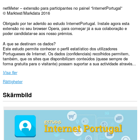
netMeter – extensão para participantes no painel “InternetPortugal”
© Marktest/Markdata 2016
Obrigado por ter aderido ao estudo InternetPortugal. Instale agora esta
extensão no seu browser Opera, para começar já a sua colaboração e
poder candidatar-se aos nosso prémios.
A que se destinam os dados?
Este estudo permite conhecer o perfil estatístico dos utilizadores
Portugueses de Internet. Os dados (confidenciais) recolhidos permitem,
também, que os sites que disponibilizam conteúdos (quase sempre de
forma gratuita para o visitante) possam suportar a sua actividade através...
Visa fler
Rättigheter
Skärmbild
Tillägget
kan
få
tillgång
till
data
på
alla
webbplatser.