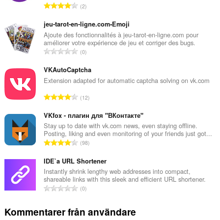
T
2
o
t
jeu-tarot-en-ligne.com•Emoji
a
Ajoute des fonctionnalités à jeu-tarot-en-ligne.com pour
améliorer votre expérience de jeu et corriger des bugs.
l
T
0
t
o
a
t
VKAutoCaptcha
n
a
Extension adapted for automatic captcha solving on vk.com
t
l
a
T
12
t
l
o
a
b
t
VKfox - плагин для "ВКонтакте"
n
e
a
Stay up to date with vk.com news, even staying offline.
t
t
Posting, liking and even monitoring of your friends just got...
l
a
T
y
98
t
l
o
g
a
b
t
IDE`a URL Shortener
:
n
e
a
Instantly shrink lengthy web addresses into compact,
t
t
shareable links with this sleek and efficient URL shortener.
l
a
T
y
0
t
l
o
g
a
b
t
:
Kommentarer från användare
n
e
a