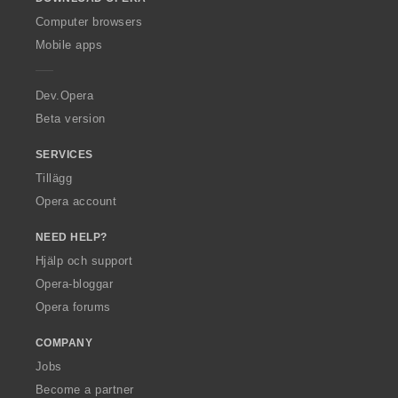
w
O
Computer browsers
p
Mobile apps
e
r
a
Dev.Opera
Beta version
SERVICES
Tillägg
Opera account
NEED HELP?
Hjälp och support
Opera-bloggar
Opera forums
COMPANY
Jobs
Become a partner