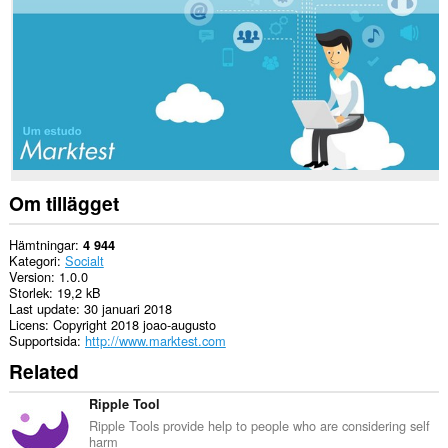
Tillägget
kan
få
tillgång
till
dina
flikar
och
din
webbläsaraktivitet.
Om tillägget
Hämtningar
4 944
Kategori
Socialt
Version
1.0.0
Storlek
19,2 kB
Last update
30 januari 2018
Licens
Copyright 2018 joao-augusto
Supportsida
http://www.marktest.com
Related
Ripple Tool
Ripple Tools provide help to people who are considering self
harm