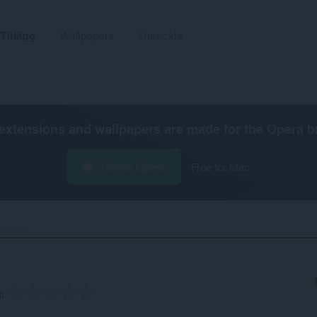
Tillägg
Wallpapers
Utveckla
extensions and wallpapers are made for the
Opera b
Hämta Opera
Free for Mac
ersion‎
g