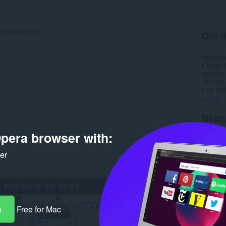
h measurements
Om ti
Hämtnin
Kategori
Version
Storlek
Last up
Licens
Rela
pera browser with:
ker
a
Free for Mac