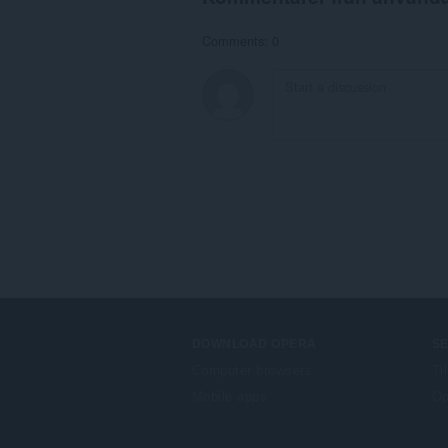
Comments: 0
DOWNLOAD OPERA
S
Computer browsers
Ti
Mobile apps
Op