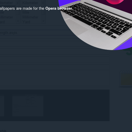
llpapers are made for the
Opera browser
.
are