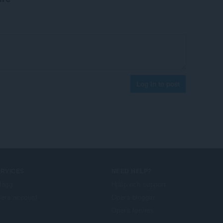
Log in to post
ERVICES
NEED HELP?
llägg
Hjälp och support
era account
Opera-bloggar
Opera forums