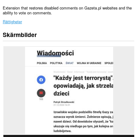
Extension that restores disabled comments on Gazeta.pl websites and the
ability to vote on comments.
Rättigheter
Skärmbilder
Tillägget
kan
få
tillgång
till
data
på
vissa
webbplatser.