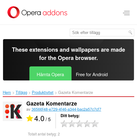
Gå
till
brödtexten
These extensions and wallpapers are made
for the
Opera browser
.
Hämta Opera
Free for Android
Hem
Tillägg
Produktivitet
Gazeta Komentarze‎
Gazeta Komentarze
av
36566f48-e729-4f46-a344-bac2a57c7cf7
4.0
Ditt betyg
/ 5
Totalt antal betyg:
2