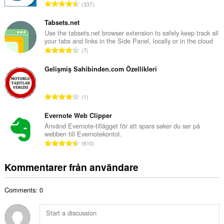
T
337
t
o
a
t
Tabsets.net
n
a
Use the tabsets.net browser extension to safely keep track all
t
your tabs and links in the Side Panel, locally or in the cloud
l
a
T
7
t
l
o
a
b
t
Gelişmiş Sahibinden.com Özellikleri
n
e
a
t
t
l
a
T
y
1
t
l
o
g
a
b
t
Evernote Web Clipper
:
n
e
a
Använd Evernote-tillägget för att spara saker du ser på
t
t
webben till Evernotekontot.
l
a
T
y
610
t
l
o
g
a
b
t
:
Kommentarer från användare
n
e
a
t
t
l
a
y
Comments: 0
t
l
g
a
b
:
n
e
t