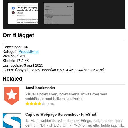
Om tillägget
Hämtningar
34
Kategori
Produktivitet
Version
1.4.1
Storlek
17,8 kB
Last update
3 april 2025
Licens
Copyright 2025 36566f48-e729-4f46-a344-bac2a57c7cf7
Related
Atavi bookmarks
Visuella bokmärken, bokmärkena synkas över flera
webbläsare med fullkomlig säkerhet
T
170
o
t
Capture Webpage Screenshot - FireShot
a
Ta FULL webbsida skärmdumpar. Fånga, redigera och spara
dem till PDF / JPEG / GIF / PNG-format eller ladda upp till...
l