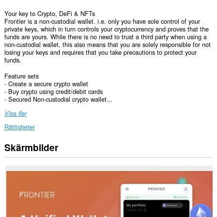
Your key to Crypto, DeFi & NFTs
Frontier is a non-custodial wallet. i.e. only you have sole control of your
private keys, which in turn controls your cryptocurrency and proves that the
funds are yours. While there is no need to trust a third party when using a
non-custodial wallet, this also means that you are solely responsible for not
losing your keys and requires that you take precautions to protect your
funds.
Feature sets
- Create a secure crypto wallet
- Buy crypto using credit/debit cards
- Secured Non-custodial crypto wallet...
Visa fler
Rättigheter
Skärmbilder
Tillägget
kan
få
tillgång
till
data
på
alla
webbplatser.