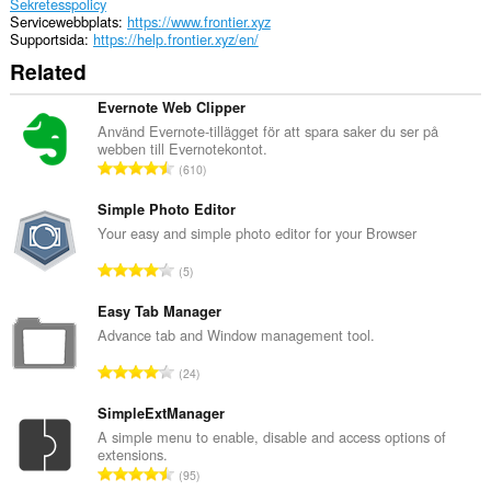
them
Sekretesspolicy
to
Servicewebbplats
https://www.frontier.xyz
you
Supportsida
https://help.frontier.xyz/en/
in
Related
the
system
tray.
Evernote Web Clipper
Använd Evernote-tillägget för att spara saker du ser på
Tillägget
webben till Evernotekontot.
kan
T
610
få
o
tillgång
t
Simple Photo Editor
till
dina
a
Your easy and simple photo editor for your Browser
flikar
l
och
T
5
t
din
o
a
webbläsaraktivitet.
t
Easy Tab Manager
n
a
Advance tab and Window management tool.
This
t
extension
l
a
T
can
24
t
l
store
o
a
an
b
t
SimpleExtManager
n
unlimited
e
a
A simple menu to enable, disable and access options of
amount
t
t
extensions.
l
of
a
T
y
client-
95
t
l