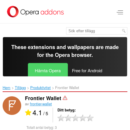
Gå
till
brödtexten
These extensions and wallpapers are made
for the
Opera browser
.
Hämta Opera
Free for Android
Hem
Tillägg
Produktivitet
Frontier Wallet‎
Frontier Wallet
av
frontier-wallet
4.1
Ditt betyg
/ 5
Totalt antal betyg:
3