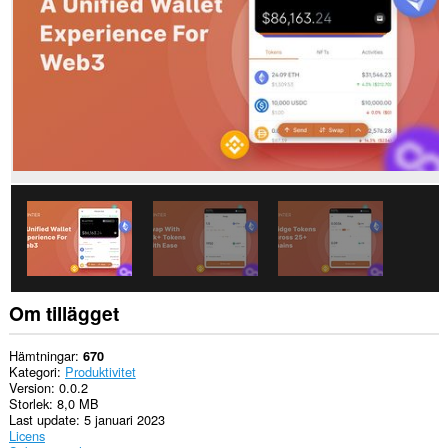
Tillägget
kan
få
tillgång
till
data
på
vissa
webbplatser.
This
extension
can
write
data
into
the
clipboard.
Om tillägget
This
extension
can
Hämtningar
670
create
Kategori
Produktivitet
rich
Version
0.0.2
notifications
Storlek
8,0 MB
and
Last update
5 januari 2023
display
Licens