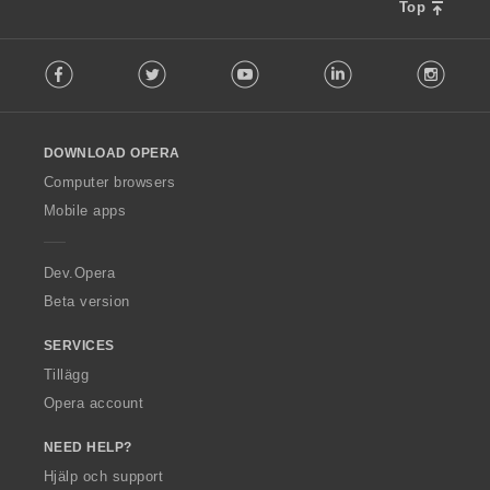
Top
F
Facebook
Twitter
Youtube
LinkedIn
Instag
o
l
l
o
DOWNLOAD OPERA
w
O
Computer browsers
p
Mobile apps
e
r
a
Dev.Opera
Beta version
SERVICES
Tillägg
Opera account
NEED HELP?
Hjälp och support