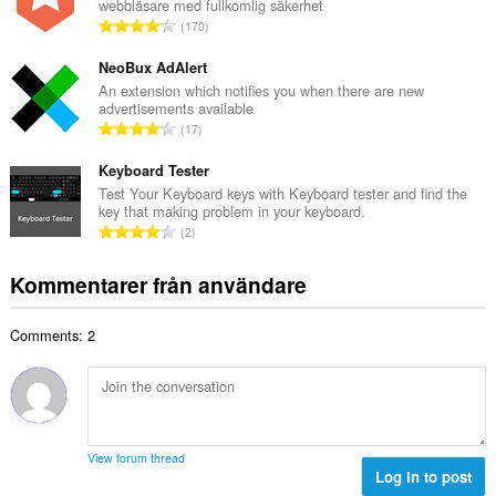
webbläsare med fullkomlig säkerhet
l
a
T
170
t
l
o
a
b
t
NeoBux AdAlert
n
e
a
An extension which notifies you when there are new
t
t
advertisements available
l
a
T
y
17
t
l
o
g
a
b
t
Keyboard Tester
:
n
e
a
Test Your Keyboard keys with Keyboard tester and find the
t
t
key that making problem in your keyboard.
l
a
T
y
2
t
l
o
g
a
b
t
:
Kommentarer från användare
n
e
a
t
t
l
a
y
Comments: 2
t
l
g
a
b
:
n
e
t
t
a
y
l
g
View forum thread
b
Log in to post
:
e