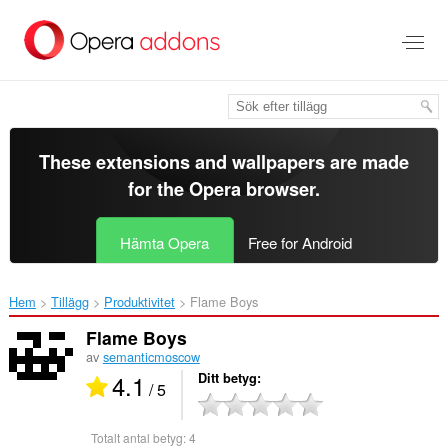
Gå
till
brödtexten
These extensions and wallpapers are made
for the
Opera browser
.
Hämta Opera
Free for Android
Hem
Tillägg
Produktivitet
Flame Boys‎
Flame Boys
av
semanticmoscow
4.1
Ditt betyg
/ 5
Totalt antal betyg:
4