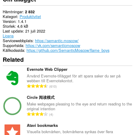
Hämtningar
2 832
Kategori
Produktivitet
Version
1.4.1
Storlek
4,6 kB
Last update
21 juli 2022
Licens
Servicewebbplats
https://semantic.moscow/
Supportsida
https://vk.com/semanticmoscow
Källkodssida
https://github.com/SemanticMoscow/flame_boys
Related
Evernote Web Clipper
Använd Evernote-tillägget för att spara saker du ser på
webben till Evernotekontot.
T
610
o
t
Circle 阅读模式
a
Make webpages pleasing to the eye and return reading to the
original intention
l
T
4
t
o
a
t
Atavi bookmarks
n
a
Visuella bokmärken, bokmärkena synkas över flera
t