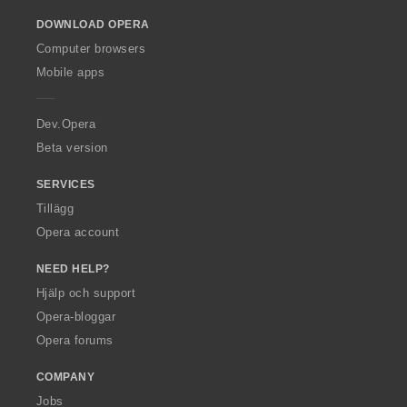
o
DOWNLOAD OPERA
w
O
Computer browsers
p
Mobile apps
e
r
a
Dev.Opera
Beta version
SERVICES
Tillägg
Opera account
NEED HELP?
Hjälp och support
Opera-bloggar
Opera forums
COMPANY
Jobs