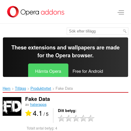
Gå
till
brödtexten
These extensions and wallpapers are made
for the
Opera browser
.
Hämta Opera
Free for Android
Hem
Tillägg
Produktivitet
Fake Data‎
Fake Data
av
haterapps
4.1
Ditt betyg
/ 5
Totalt antal betyg:
4