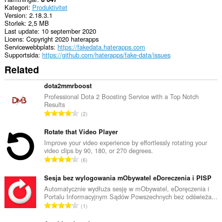
Kategori
Produktivitet
Version
2.18.3.1
Storlek
2,5 MB
Last update
10 september 2020
Licens
Copyright 2020 haterapps
Servicewebbplats
https://fakedata.haterapps.com
Supportsida
https://github.com/haterapps/fake-data/issues
Related
dota2mmrboost
Professional Dota 2 Boosting Service with a Top Notch
Results
T
2
o
t
Rotate that Video Player
a
Improve your video experience by effortlessly rotating your
video clips by 90, 180, or 270 degrees.
l
T
6
t
o
a
t
Sesja bez wylogowania mObywatel eDoreczenia i PISP
n
a
Automatycznie wydłuża sesję w mObywatel, eDoręczenia i
t
Portalu Informacyjnym Sądów Powszechnych bez odświeża...
l
a
T
1
t
l
o
a
b