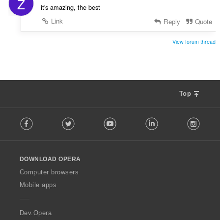
Z
g
it's amazing, the best
:
Link
Reply
Quote
View forum thread
Top
F
Facebook
Twitter
Youtube
LinkedIn
Instag
o
l
l
o
DOWNLOAD OPERA
w
O
Computer browsers
p
Mobile apps
e
r
a
Dev.Opera