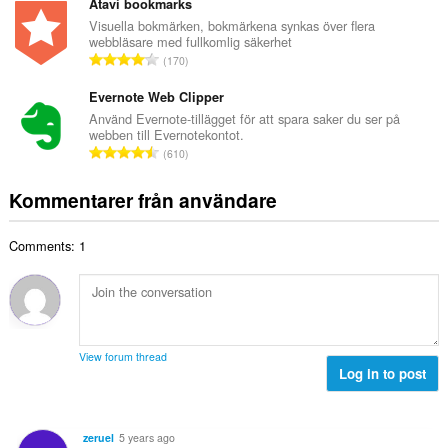
t
Atavi bookmarks
n
e
a
Visuella bokmärken, bokmärkena synkas över flera
t
t
webbläsare med fullkomlig säkerhet
l
a
T
y
170
t
l
o
g
a
b
t
Evernote Web Clipper
:
n
e
a
Använd Evernote-tillägget för att spara saker du ser på
t
t
webben till Evernotekontot.
l
a
T
y
610
t
l
o
g
a
b
t
:
Kommentarer från användare
n
e
a
t
t
l
a
y
Comments: 1
t
l
g
a
b
:
n
e
t
t
a
y
l
g
View forum thread
b
Log in to post
:
e
t
y
zeruel
5 years ago