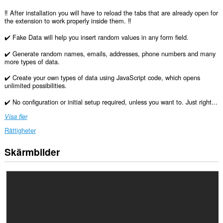
‼️ After installation you will have to reload the tabs that are already open for
the extension to work properly inside them. ‼️
✔️ Fake Data will help you insert random values in any form field.
✔️ Generate random names, emails, addresses, phone numbers and many
more types of data.
✔️ Create your own types of data using JavaScript code, which opens
unlimited possibilities.
✔️ No configuration or initial setup required, unless you want to. Just right...
Visa fler
Rättigheter
Skärmbilder
Tillägget
kan
få
tillgång
till
data
på
alla
webbplatser.