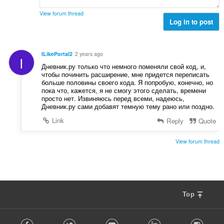
a
y
l
g
View forum thread
b
Log in to post
:
e
t
y
ILikePortal2
2 years ago
I
g
Дневник.ру только что немного поменяли свой код, и,
:
чтобы починить расширение, мне придется переписать
больше половины своего кода. Я попробую, конечно, но
пока что, кажется, я не смогу этого сделать, времени
просто нет. Извиняюсь перед всеми, надеюсь,
Дневник.ру сами добавят темную тему рано или поздно.
Link
Reply
Quote
View forum thread
Top
F
Facebook
Twitter
Youtube
LinkedIn
Instag
o