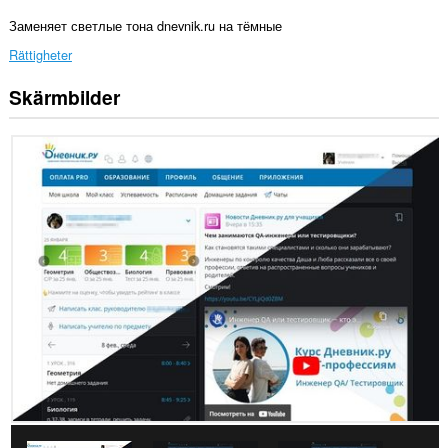
Заменяет светлые тона dnevnik.ru на тёмные
Rättigheter
Skärmbilder
Tillägget
kan
få
tillgång
till
data
på
vissa
webbplatser.