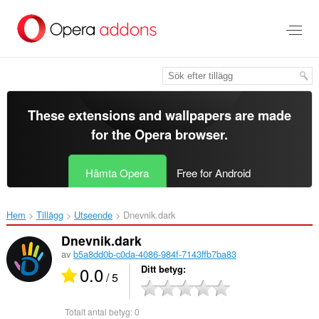
Gå
till
brödtexten
These extensions and wallpapers are made
for the
Opera browser
.
Hämta Opera
Free for Android
Hem
Tillägg
Utseende
Dnevnik.dark‎
Dnevnik.dark
av
b5a8dd0b-c0da-4086-984f-7143ffb7ba83
0.0
Ditt betyg
/ 5
Totalt antal betyg:
0