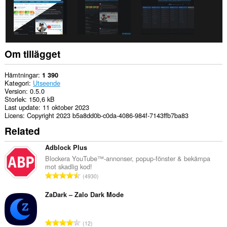
Om tillägget
Hämtningar
1 390
Kategori
Utseende
Version
0.5.0
Storlek
150,6 kB
Last update
11 oktober 2023
Licens
Copyright 2023 b5a8dd0b-c0da-4086-984f-7143ffb7ba83
Related
Adblock Plus
Blockera YouTube™-annonser, popup-fönster & bekämpa
mot skadlig kod!
T
4930
o
t
ZaDark – Zalo Dark Mode
a
l
T
12
t