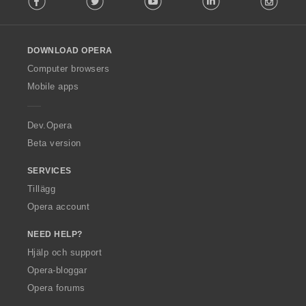
l
l
o
DOWNLOAD OPERA
w
O
Computer browsers
p
Mobile apps
e
r
a
Dev.Opera
Beta version
SERVICES
Tillägg
Opera account
NEED HELP?
Hjälp och support
Opera-bloggar
Opera forums